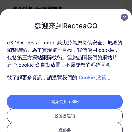
包含以色列的區域套餐
中東（10+國家）
歡迎來到RedteaGO
1 GB
30 天
eSIM Access Limited 致力於為您提供安全、無縫的
USD 6.80
詳情
瀏覽體驗。為了實現這一目標，我們使用 cookie，
包括第三方網站跟踪技術。當您訪問我們的網站時，
中東（10+國家）
這些 cookie 會自動放置，不需要您的明確同意。
3 GB
30 天
欲了解更多資訊，請瀏覽我們的
Cookie 政策
。
USD 10.00
詳情
開始使用 eSIM
中東（10+國家）
5 GB
30 天
設置首選項
USD 16.00
詳情
僅必要