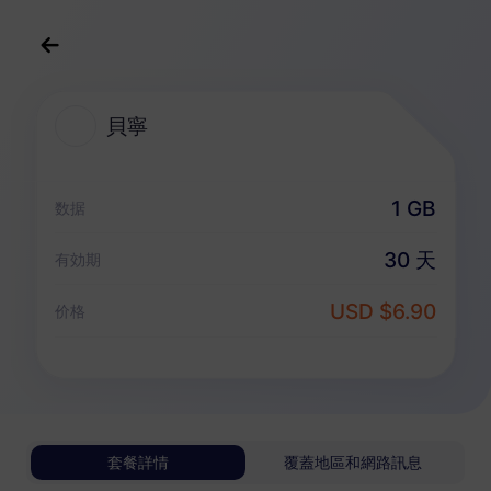
中文(繁体)
USD
>
全部地區
>
貝寧
貝寧
貝寧 eSIM 套餐
1 GB
数据
純數據套餐
30 天
有効期
貝寧
USD $6.90
价格
1 GB
30 天
USD 6.90
詳情
貝寧
套餐詳情
覆蓋地區和網路訊息
3 GB
30 天