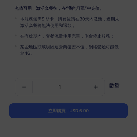
USD 16.80
詳情
充值可用：激活套餐後，在“我的訂單”中充值。
本服務無需SIM卡，購買後請在30天內激活，過期未
貝寧
激活套餐將無法使用和退款；
5 GB
30 天
在有效期內，套餐流量使用完畢，則會停止服務；
USD 23.80
詳情
某些地區或環境因運營商覆蓋不佳，網絡體驗可能低
於4G。
貝寧
10 GB
60 天
數量
USD 38.80
詳情
立即購買 - USD 6.90
包含貝寧的區域套餐
西非（10+國家）