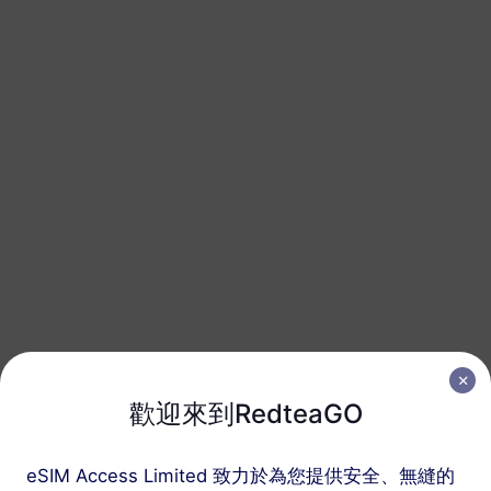
1 GB
30 天
USD 8.50
詳情
西非（10+國家）
3 GB
30 天
USD 22.80
詳情
西非（10+國家）
5 GB
30 天
USD 36.80
詳情
歡迎來到RedteaGO
西非（10+國家）
10 GB
60 天
eSIM Access Limited 致力於為您提供安全、無縫的
USD 71.00
詳情