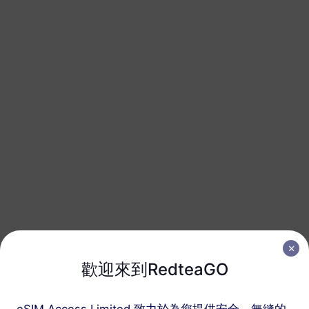
1 GB
30 天
USD 7.80
詳情
加勒比地區
3 GB
30 天
USD 17.00
詳情
加勒比地區
5 GB
30 天
USD 28.00
詳情
加勒比地區
歡迎來到RedteaGO
10 GB
60 天
USD 48.00
詳情
eSIM Access Limited 致力於為您提供安全、無縫的