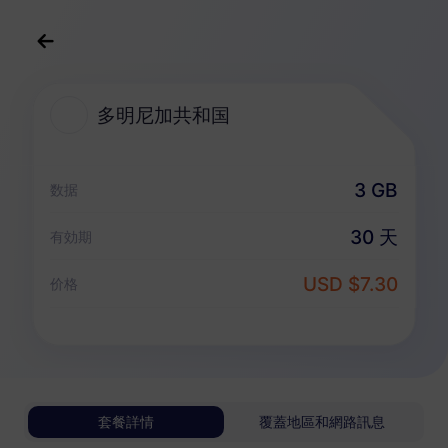
中文(繁体)
USD
>
全部地區
>
多明尼加共和国
多明尼加共和国
多明尼加共和国 eSIM 套餐
3 GB
数据
純數據套餐
30 天
有効期
多明尼加共和国
USD $7.30
价格
1 GB
30 天
USD 3.20
詳情
多明尼加共和国
套餐詳情
覆蓋地區和網路訊息
3 GB
30 天