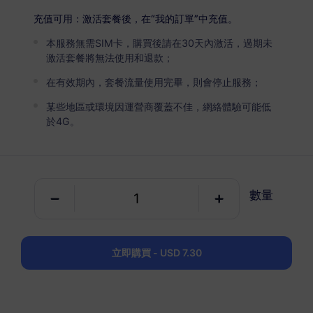
USD 7.30
詳情
充值可用：激活套餐後，在“我的訂單”中充值。
本服務無需SIM卡，購買後請在30天內激活，過期未
多明尼加共和国
激活套餐將無法使用和退款；
5 GB
30 天
在有效期內，套餐流量使用完畢，則會停止服務；
USD 8.50
詳情
某些地區或環境因運營商覆蓋不佳，網絡體驗可能低
於4G。
多明尼加共和国
10 GB
60 天
數量
USD 15.80
詳情
立即購買 - USD 7.30
包含多明尼加共和国的區域套餐
加勒比地區