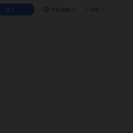
登入
USD
中文(简体)