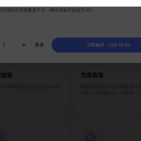
什么选择 RedteaGO eSI
或环境因运营商覆盖不佳，网络体验可能低于4G。
数量
立即购买 - USD 18.00
时连接
充值选项
手机顺利快速地激活您的 eSIM
根据需要轻松充值您的数据计
为每个目的地保持一个套餐。