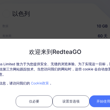
以色列
2
选择 eSIM 套餐
10 GB
数据
选择并购买适合您国际旅行的
60 天
有效期
eSIM
USD $18.00
价格
欢迎来到RedteaGO
快速指南
ccess Limited 致力于为您提供安全、无缝的浏览体验。为了实现这一目标
，包括第三方网站跟踪技术。当您访问我们的网站时，这些 cookie 会自动
意。
套餐详情
覆盖地区和网络信息
信息，请访问我们的
Cookie政策
。
活套餐后，在“我的订单”中充值。
需SIM卡，购买后请在30天内激活，过期未激活套餐将无法使用和退款；
仅必要
设置首选项
开始使用 
内，套餐流量使用完毕，则会停止服务；