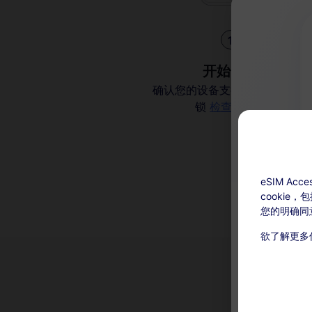
1
开始使用
确认您的设备支持 eSIM 并且解
锁
检查兼容性
eSIM A
cookie
您的明确同
欲了解更多
充值可用：激
本服务无
在有效期