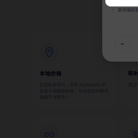
为
某些地区
本地价格
即
告别账单惊吓，享受 RedteaGO 的
通过
实惠本地数据价格，无论您走到哪里
都能节省费用！