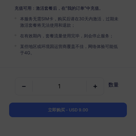
以色列
高级版
充值可用：激活套餐后，在“我的订单”中充值。
无限流量
本服务无需SIM卡，购买后请在30天内激活，过期未
适合重度数据用户
激活套餐将无法使用和退款；
USD 4.90 / 天
详情
在有效期内，套餐流量使用完毕，则会停止服务；
某些地区或环境因运营商覆盖不佳，网络体验可能低
于4G。
仅数据套餐
以色列
1 GB
30 天
数量
USD 2.90
详情
立即购买 - USD 9.00
以色列
3 GB
30 天
USD 6.90
详情