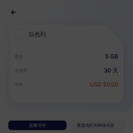
中文(简体)
USD
>
全部地区
>
以色列
以色列
以色列 eSIM 套餐
5 GB
数据
无限套餐
30 天
有效期
享受无限流量，按日灵活付费
USD $9.00
以色列
价格
基础版
无限流量
适合轻度数据用户
USD 0.70 / 天
详情
套餐详情
覆盖地区和网络信息