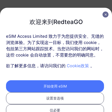
包含以色列的区域套餐
中东（10+国家）
欢迎来到RedteaGO
1 GB
30 天
eSIM Access Limited 致力于为您提供安全、无缝的
USD 6.80
详情
浏览体验。为了实现这一目标，我们使用 cookie，
包括第三方网站跟踪技术。当您访问我们的网站时，
中东（10+国家）
这些 cookie 会自动放置，不需要您的明确同意。
3 GB
30 天
欲了解更多信息，请访问我们的
Cookie政策
。
USD 10.00
详情
开始使用 eSIM
中东（10+国家）
5 GB
30 天
设置首选项
USD 16.00
详情
仅必要