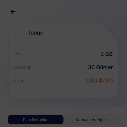
Türkçe
USD
>
Destinasyonlar
>
Tunus
Tunus
Tunus eSIM Planları
3 GB
Veri
Veriye özel paket
30 Günler
Geçerlilik
Tunus
USD $7.80
Fiyatı
1 GB
30 Günler
USD 2.90
Detaylar
Tunus
Plan Detayları
Kapsam ve Ağlar
3 GB
30 Günler