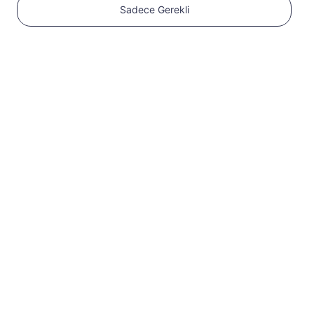
Sadece Gerekli
1
Başlayın
Cihazınızın eSIM
uyumlu ve SIM kilidinin
açık olduğundan emin
olun
Uyumluluğu
kontrol edin