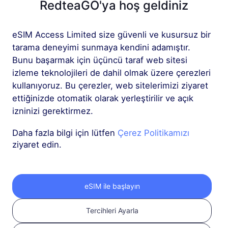
RedteaGO'ya hoş geldiniz
Daha fazla
eSIM Access Limited size güvenli ve kusursuz bir
tarama deneyimi sunmaya kendini adamıştır.
Bunu başarmak için üçüncü taraf web sitesi
izleme teknolojileri de dahil olmak üzere çerezleri
kullanıyoruz. Bu çerezler, web sitelerimizi ziyaret
ettiğinizde otomatik olarak yerleştirilir ve açık
RedteaGO eSIM'inizi
izninizi gerektirmez.
3 adımda edinin
Daha fazla bilgi için lütfen
Çerez Politikamızı
ziyaret edin.
eSIM ile başlayın
Tercihleri Ayarla