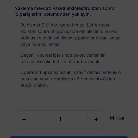
USD 7.80
Detaylar
Yükleme mevcut: Paketi etkinleştirdikten sonra
‘Siparişlerim’ bölümünden yükleyin.
Bu hizmet SIM kart gerektirmez. Lütfen satın
Tunus
aldıktan sonra 30 gün içinde etkinleştirin. Süresi
5 GB
30 Günler
dolmuş ve etkinleştirilmemiş paketler kullanılamaz
veya iade edilemez.
USD 9.90
Detaylar
Geçerlilik süresi içerisinde paket verilerinin
tükenmesi halinde hizmet durdurulacak.
Tunus
Operatör kapsama alanının zayıf olması nedeniyle
10 GB
60 Günler
bazı alan veya ortamlarda ağ deneyimi 4G'den
düşük olabilir.
USD 19.00
Detaylar
Tunus içeren bölgesel paket
Miktar
Afrika (20+ ülke)