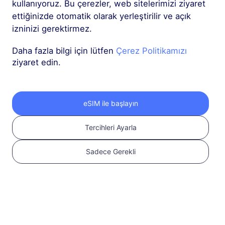
kullanıyoruz. Bu çerezler, web sitelerimizi ziyaret
açık olduğundan emin
ettiğinizde otomatik olarak yerleştirilir ve açık
olun
Uyumluluğu
izninizi gerektirmez.
kontrol edin
Daha fazla bilgi için lütfen
Çerez Politikamızı
ziyaret edin.
eSIM ile başlayın
Tercihleri Ayarla
Sadece Gerekli
2
eSIM planı seçin
Uluslararası
seyahatiniz için bir
eSIM seçin ve satın