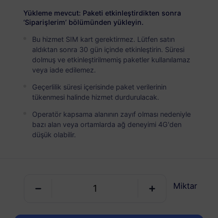
USD 11.00
Detaylar
Yükleme mevcut: Paketi etkinleştirdikten sonra
‘Siparişlerim’ bölümünden yükleyin.
Bu hizmet SIM kart gerektirmez. Lütfen satın
Mozambik
aldıktan sonra 30 gün içinde etkinleştirin. Süresi
5 GB
30 Günler
dolmuş ve etkinleştirilmemiş paketler kullanılamaz
veya iade edilemez.
USD 20.80
Detaylar
Geçerlilik süresi içerisinde paket verilerinin
tükenmesi halinde hizmet durdurulacak.
Mozambik
Operatör kapsama alanının zayıf olması nedeniyle
10 GB
60 Günler
bazı alan veya ortamlarda ağ deneyimi 4G'den
düşük olabilir.
USD 35.80
Detaylar
Miktar
RedteaGO eSIM'inizi