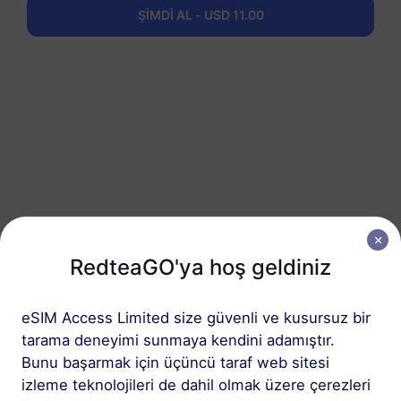
ŞİMDİ AL - USD 11.00
3 adımda edinin
RedteaGO'ya hoş geldiniz
1
eSIM Access Limited size güvenli ve kusursuz bir
Başlayın
tarama deneyimi sunmaya kendini adamıştır.
Cihazınızın eSIM
Bunu başarmak için üçüncü taraf web sitesi
uyumlu ve SIM kilidinin
izleme teknolojileri de dahil olmak üzere çerezleri