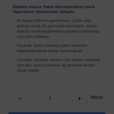
USD 11.80
Detaylar
Yükleme mevcut: Paketi etkinleştirdikten sonra
‘Siparişlerim’ bölümünden yükleyin.
Bu hizmet SIM kart gerektirmez. Lütfen satın
Moğolistan
aldıktan sonra 30 gün içinde etkinleştirin. Süresi
5 GB
30 Günler
dolmuş ve etkinleştirilmemiş paketler kullanılamaz
veya iade edilemez.
USD 16.80
Detaylar
Geçerlilik süresi içerisinde paket verilerinin
tükenmesi halinde hizmet durdurulacak.
Moğolistan
Operatör kapsama alanının zayıf olması nedeniyle
10 GB
60 Günler
bazı alan veya ortamlarda ağ deneyimi 4G'den
düşük olabilir.
USD 35.80
Detaylar
Moğolistan içeren bölgesel paket
Miktar
Küresel (130+ bölge)