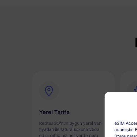
Yerel Tarife
Anı
RedteaGO'nun uygun yerel veri
eSIM Acces
eSIM
fiyatları ile fatura şokuna veda
sorun
adamıştır. 
edin, gittiğiniz her yerde para
etkin
üzere çerez