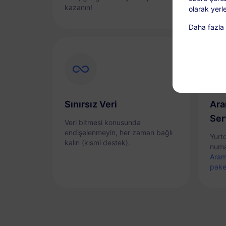
kazanın!
olarak yerle
Daha fazla b
Sınırsız Veri
Ara
Ser
Veri bitmesi konusunda
endişelenmeyin, her zaman bağlı
Yurt
kalın (kısmi destek).
numa
Aram
pake