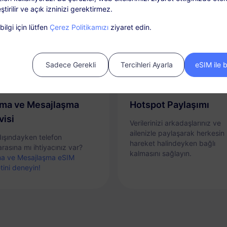
ştirilir ve açık izninizi gerektirmez.
ilgi için lütfen
Çerez Politikamızı
ziyaret edin.
Sadece Gerekli
Tercihleri Ayarla
eSIM ile 
ma ve Mesajlaşma
Hotspot Paylaşımı
visi
Verilerinizi arkadaşlarınız ve
ailenizle paylaşarak herkesin
dışındayken telefon
hareket halindeyken bağlı
rasına mı ihtiyacınız var?
kalmasını sağlayın.
a ve Mesajlaşma eSIM
tini deneyin!