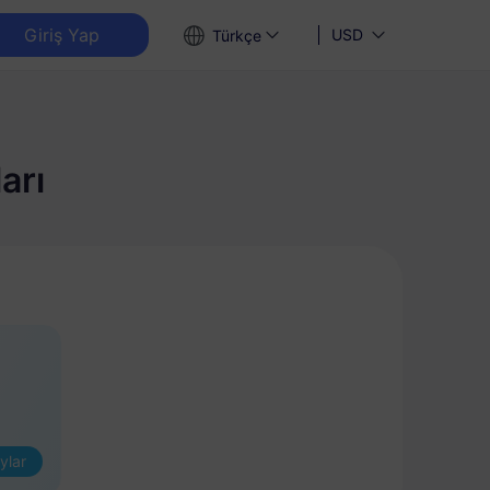
Giriş Yap
USD
Türkçe
arı
ylar