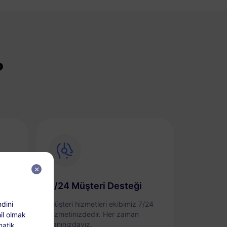
?
7/24 Müşteri Desteği
dini
layca
Müşteri hizmetleri ekibimiz 7/24
bir
hizmetinizdedir. Her zaman
il olmak
yanınızdayız.
matik