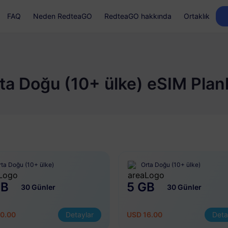
FAQ
Neden RedteaGO
RedteaGO hakkında
Ortaklık
ta Doğu (10+ ülke) eSIM Planl
rta Doğu (10+ ülke)
Orta Doğu (10+ ülke)
GB
5 GB
30 Günler
30 Günler
0.00
Detaylar
USD 16.00
Deta