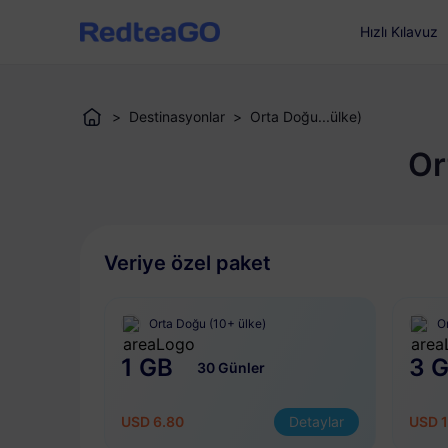
Hızlı Kılavuz
>
Destinasyonlar
>
Orta Doğu...ülke)
Or
Veriye özel paket
Orta Doğu (10+ ülke)
O
1 GB
3 
30 Günler
USD 6.80
Detaylar
USD 1