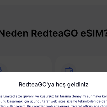
Neden RedteaGO eSIM
RedteaGO'ya hoş geldiniz
nda Bağlantı
Yükleme Seçeneği
s Limited size güvenli ve kusursuz bir tarama deneyimi sunmaya ken
'inizi telefonunuzdan
Gerektiğinde veri planınızı ko
suz ve hızlı bir şekilde
yükleyin ve her varış yeri için 
Bunu başarmak için üçüncü taraf web sitesi izleme teknolojileri de dah
leştirin.
paket saklayın.
leri kullanıyoruz. Bu çerezler, web sitelerimizi ziyaret ettiğinizde oto