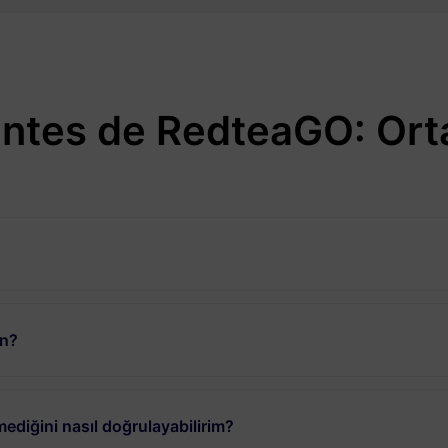
ntes de RedteaGO: Ort
un?
ediğini nasıl doğrulayabilirim?