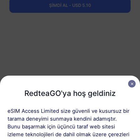
ŞİMDİ AL - USD 5.10
3 adımda edinin
RedteaGO'ya hoş geldiniz
1
eSIM Access Limited size güvenli ve kusursuz bir
Başlayın
tarama deneyimi sunmaya kendini adamıştır.
Cihazınızın eSIM
Bunu başarmak için üçüncü taraf web sitesi
uyumlu ve SIM kilidinin
izleme teknolojileri de dahil olmak üzere çerezleri