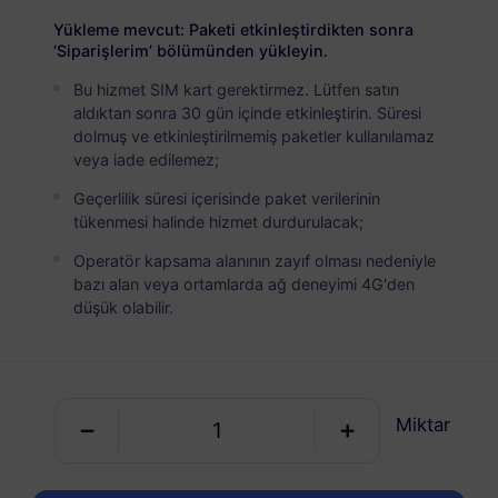
USD 15.00
Detaylar
Yükleme mevcut: Paketi etkinleştirdikten sonra
‘Siparişlerim’ bölümünden yükleyin.
Bu hizmet SIM kart gerektirmez. Lütfen satın
Martinik
aldıktan sonra 30 gün içinde etkinleştirin. Süresi
5 GB
30 Günler
dolmuş ve etkinleştirilmemiş paketler kullanılamaz
veya iade edilemez;
USD 25.00
Detaylar
Geçerlilik süresi içerisinde paket verilerinin
tükenmesi halinde hizmet durdurulacak;
Martinik
Operatör kapsama alanının zayıf olması nedeniyle
10 GB
60 Günler
bazı alan veya ortamlarda ağ deneyimi 4G'den
düşük olabilir.
USD 18.80
Detaylar
Miktar
RedteaGO eSIM'inizi