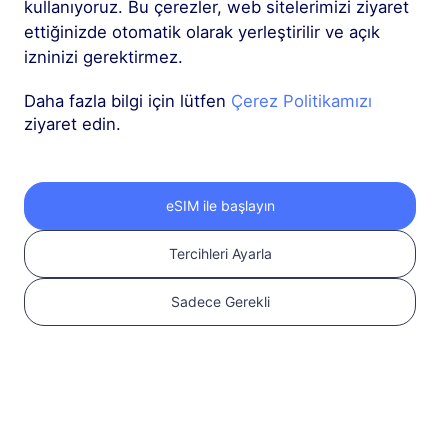
kullanıyoruz. Bu çerezler, web sitelerimizi ziyaret
açık olduğundan emin
ettiğinizde otomatik olarak yerleştirilir ve açık
olun
Uyumluluğu
izninizi gerektirmez.
kontrol edin
Daha fazla bilgi için lütfen
Çerez Politikamızı
ziyaret edin.
eSIM ile başlayın
Tercihleri Ayarla
Sadece Gerekli
2
eSIM planı seçin
Uluslararası
seyahatiniz için bir
eSIM seçin ve satın