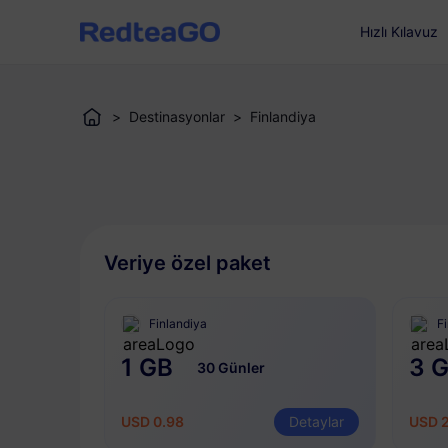
Hızlı Kılavuz
>
Destinasyonlar
>
Finlandiya
Veriye özel paket
Finlandiya
F
1 GB
3 
30 Günler
USD 0.98
Detaylar
USD 