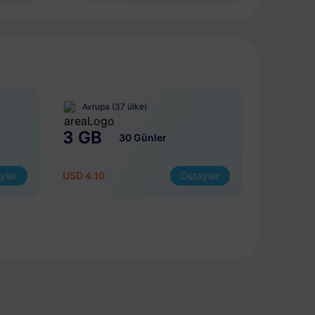
Avrupa (37 ülke)
3 GB
30 Günler
ylar
USD 4.10
Detaylar