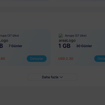
vrupa (37 ülke)
Avrupa (37 ülke)
B
1 GB
7 Günler
30 Günler
.90
Detaylar
USD 2.30
Deta
Daha fazla