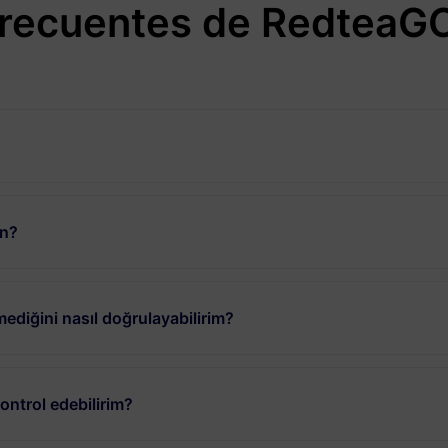
recuentes de RedteaGO
un?
ediğini nasıl doğrulayabilirim?
ntrol edebilirim?