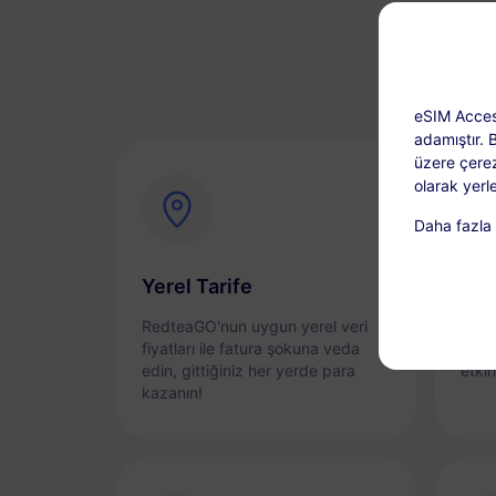
eSIM Acces
adamıştır. 
üzere çerez
olarak yerle
Daha fazla b
Yerel Tarife
Anı
RedteaGO'nun uygun yerel veri
eSIM
fiyatları ile fatura şokuna veda
sorun
edin, gittiğiniz her yerde para
etkin
kazanın!