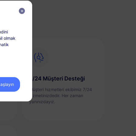
?
dini
il olmak
matik
7/24 Müşteri Desteği
başlayın
layca
Müşteri hizmetleri ekibimiz 7/24
bir
hizmetinizdedir. Her zaman
yanınızdayız.