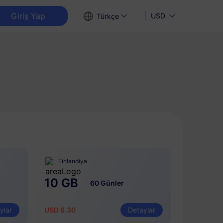
Giriş Yap
USD
Türkçe
Finlandiya
10 GB
60 Günler
ylar
USD 6.30
Detaylar