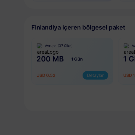
Finlandiya içeren bölgesel paket
Avrupa (37 ülke)
A
200 MB
1 G
1 Gün
USD 0.52
Detaylar
USD 1