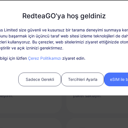
Neden RedteaGO eSIM
RedteaGO'ya hoş geldiniz
s Limited size güvenli ve kusursuz bir tarama deneyimi sunmaya ken
Bunu başarmak için üçüncü taraf web sitesi izleme teknolojileri de dah
leri kullanıyoruz. Bu çerezler, web sitelerimizi ziyaret ettiğinizde oto
ştirilir ve açık izninizi gerektirmez.
ilgi için lütfen
Çerez Politikamızı
ziyaret edin.
nda Bağlantı
Yükleme Seçeneği
Sadece Gerekli
Tercihleri Ayarla
eSIM ile 
'inizi telefonunuzdan
Gerektiğinde veri planınızı ko
suz ve hızlı bir şekilde
yükleyin ve her varış yeri için 
leştirin.
paket saklayın.