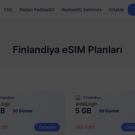
FAQ
Neden RedteaGO
RedteaGO hakkında
Ortaklık
Finlandiya eSIM Planları
inlandiya
Finlandiya
GB
5 GB
30 Günler
30 Günler
2.90
Detaylar
USD 4.90
Deta