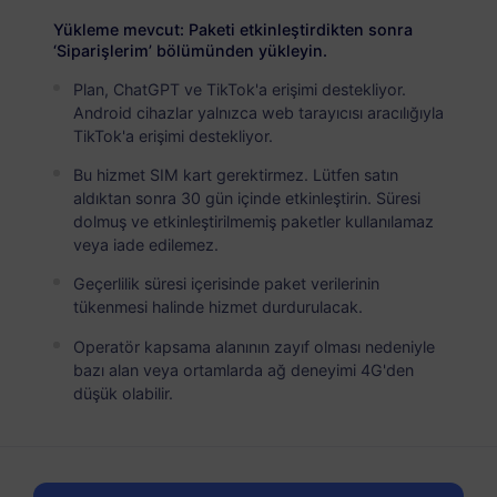
Ana Kara Çin
PREMİUM
Yükleme mevcut: Paketi etkinleştirdikten sonra
Sınırsız Veri
‘Siparişlerim’ bölümünden yükleyin.
Yoğun veri kullanıcıları için ideal
Plan, ChatGPT ve TikTok'a erişimi destekliyor.
Android cihazlar yalnızca web tarayıcısı aracılığıyla
USD 4.90 / Gün
Detaylar
TikTok'a erişimi destekliyor.
Bu hizmet SIM kart gerektirmez. Lütfen satın
aldıktan sonra 30 gün içinde etkinleştirin. Süresi
Veriye özel paket
dolmuş ve etkinleştirilmemiş paketler kullanılamaz
veya iade edilemez.
Ana Kara Çin
Geçerlilik süresi içerisinde paket verilerinin
500 MB
7 Günler
tükenmesi halinde hizmet durdurulacak.
USD 0.95
Detaylar
Operatör kapsama alanının zayıf olması nedeniyle
bazı alan veya ortamlarda ağ deneyimi 4G'den
düşük olabilir.
Ana Kara Çin
1 GB
30 Günler
USD 1.80
Detaylar