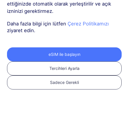
ettiğinizde otomatik olarak yerleştirilir ve açık
Çin (Ana Karası + Hong Kong ve Makao)
izninizi gerektirmez.
1 GB
30 Günler
Daha fazla bilgi için lütfen
Çerez Politikamızı
USD 1.60
ziyaret edin.
Detaylar
Çin (Ana Karası + Hong Kong ve Makao)
eSIM ile başlayın
3 GB
30 Günler
Tercihleri Ayarla
USD 4.50
Detaylar
Sadece Gerekli
Çin (Ana Karası + Hong Kong ve Makao)
5 GB
30 Günler
USD 6.60
Detaylar
Çin (Ana Karası + Hong Kong ve Makao)