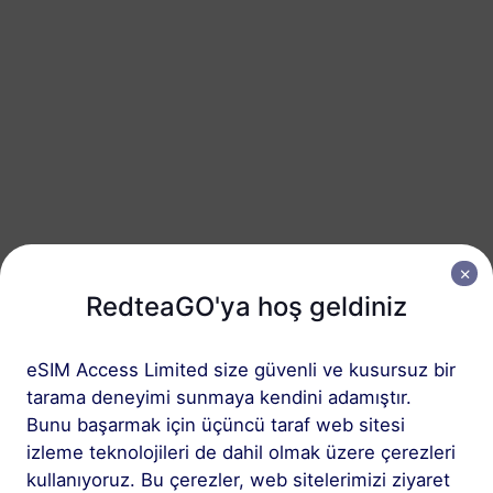
Ana Kara Çin
20 GB
90 Günler
USD 11.16
Detaylar
Ana Kara Çin
50 GB
365 Günler
USD 26.19
Detaylar
RedteaGO'ya hoş geldiniz
Ana Kara Çin
100 GB
365 Günler
eSIM Access Limited size güvenli ve kusursuz bir
USD 49.90
Detaylar
tarama deneyimi sunmaya kendini adamıştır.
Bunu başarmak için üçüncü taraf web sitesi
izleme teknolojileri de dahil olmak üzere çerezleri
Ana Kara Çin eSIM içeren bölgesel paket
kullanıyoruz. Bu çerezler, web sitelerimizi ziyaret