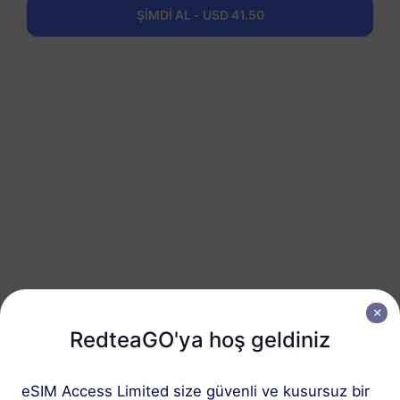
ŞİMDİ AL - USD 41.50
Balkanlar (5+ bölge)
50 GB
180 Günler
USD 75.00
Detaylar
RedteaGO eSIM'inizi
3 adımda edinin
RedteaGO'ya hoş geldiniz
eSIM Access Limited size güvenli ve kusursuz bir