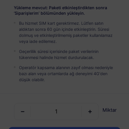
USD 7.50
Detaylar
Yükleme mevcut: Paketi etkinleştirdikten sonra
‘Siparişlerim’ bölümünden yükleyin.
Bu hizmet SIM kart gerektirmez. Lütfen satın
Balkanlar (5+ bölge)
aldıktan sonra 60 gün içinde etkinleştirin. Süresi
5 GB
30 Günler
dolmuş ve etkinleştirilmemiş paketler kullanılamaz
veya iade edilemez.
USD 12.00
Detaylar
Geçerlilik süresi içerisinde paket verilerinin
tükenmesi halinde hizmet durdurulacak.
Balkanlar (5+ bölge)
Operatör kapsama alanının zayıf olması nedeniyle
10 GB
60 Günler
bazı alan veya ortamlarda ağ deneyimi 4G'den
düşük olabilir.
USD 23.00
Detaylar
Balkanlar (5+ bölge)
Miktar
20 GB
90 Günler
USD 41.50
Detaylar