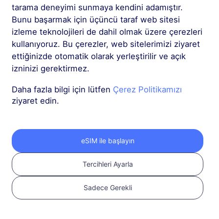
tarama deneyimi sunmaya kendini adamıştır.
Bunu başarmak için üçüncü taraf web sitesi
izleme teknolojileri de dahil olmak üzere çerezleri
kullanıyoruz. Bu çerezler, web sitelerimizi ziyaret
ettiğinizde otomatik olarak yerleştirilir ve açık
1
izninizi gerektirmez.
Daha fazla bilgi için lütfen
Çerez Politikamızı
Başlayın
ziyaret edin.
Cihazınızın eSIM
uyumlu ve SIM kilidinin
açık olduğundan emin
eSIM ile başlayın
olun
Uyumluluğu
kontrol edin
Tercihleri Ayarla
Sadece Gerekli