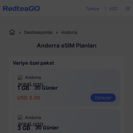
Türkçe
USD
>
Destinasyonlar
>
Andorra
Andorra eSIM Planları
Veriye özel paket
Andorra
1 GB
30 Günler
USD 3.00
Detaylar
Andorra
3 GB
30 Günler