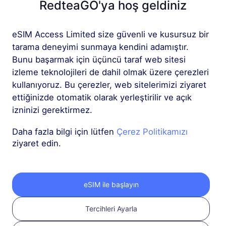
RedteaGO'ya hoş geldiniz
Daha fazla
eSIM Access Limited size güvenli ve kusursuz bir
tarama deneyimi sunmaya kendini adamıştır.
Bunu başarmak için üçüncü taraf web sitesi
izleme teknolojileri de dahil olmak üzere çerezleri
kullanıyoruz. Bu çerezler, web sitelerimizi ziyaret
ettiğinizde otomatik olarak yerleştirilir ve açık
RedteaGO eSIM'inizi
izninizi gerektirmez.
3 adımda edinin
Daha fazla bilgi için lütfen
Çerez Politikamızı
ziyaret edin.
eSIM ile başlayın
Tercihleri Ayarla