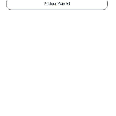
Sadece Gerekli
1
Başlayın
Cihazınızın eSIM
uyumlu ve SIM kilidinin
açık olduğundan emin
olun
Uyumluluğu
kontrol edin