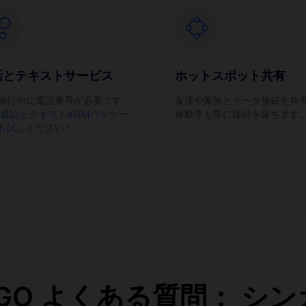
話とテキストサービス
ホットスポット共有
旅行中に電話番号が必要です
友達や家族とデータ接続を共
通話とテキストeSIMパッケー
移動中も常に接続を保ちます
お試しください！
eaGO よくある質問： シ