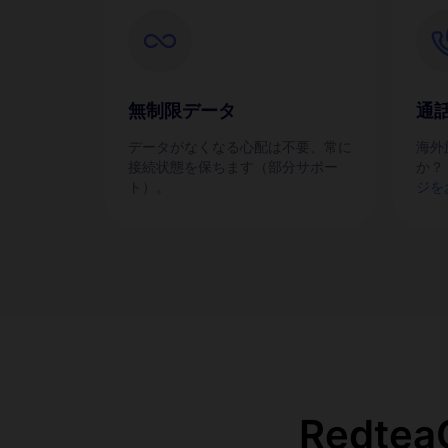
無制限データ
通
データがなくなる心配は不要、常に
海外
接続状態を保ちます（部分サポー
か？
ト）。
ジを
Redt