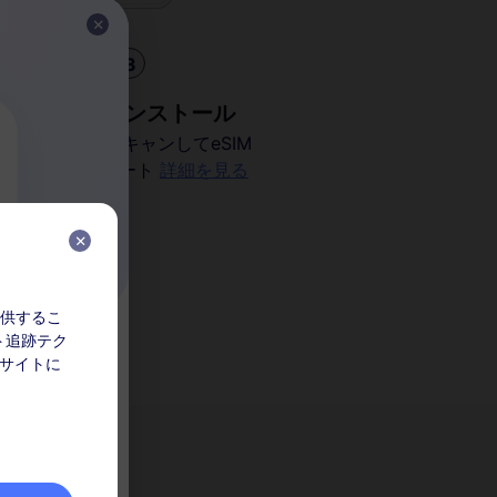
3
eSIMをインストール
QRコードをスキャンしてeSIM
をアクティベート
詳細を見る
を提供するこ
ト追跡テク
ク
 サイトに
してくださ
なりません。