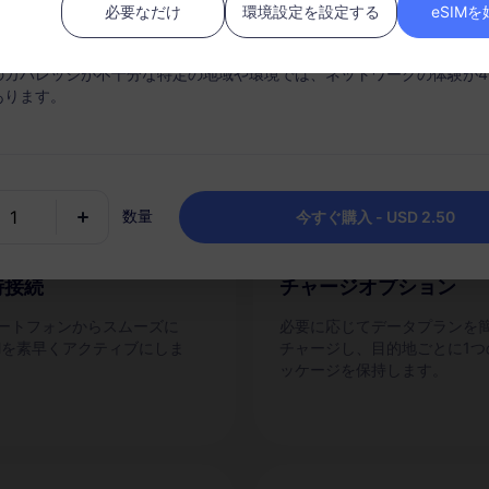
必要なだけ
環境設定を設定する
eSIM
ぜRedteaGO eSIMなの
中にパッケージのデータ使用量がなくなると、サービスは中断されます
のカバレッジが不十分な特定の地域や環境では、ネットワークの体験が4
あります。
数量
今すぐ購入 - USD 2.50
時接続
チャージオプション
ートフォンからスムーズに
必要に応じてデータプランを
IMを素早くアクティブにしま
チャージし、目的地ごとに1つ
ッケージを保持します。