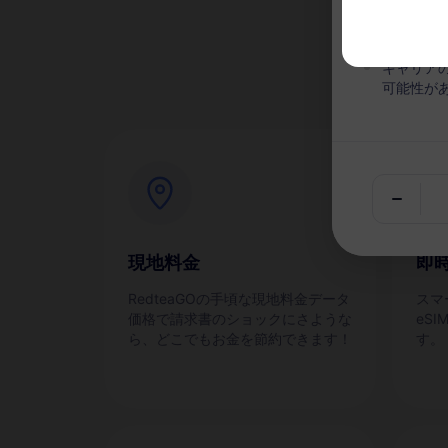
な
有効期間
キャリア
可能性が
現地料金
即
RedteaGOの手頃な現地料金データ
スマ
価格で請求書のショックにさような
eS
ら、どこでもお金を節約できます！
す。