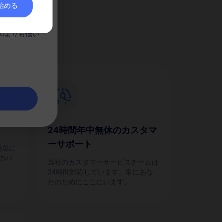
を始める
か？
。
Gよりも低い
24時間年中無休のカスタマ
ーサポート
簡単に
のパ
当社のカスタマーサービスチームは
24時間対応しています。常にあな
たのためにここにいます。