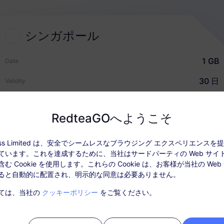
2
シンガポール
eSIMプランを選択
1 GB
Data
海外旅行用のeSIMを選んで購入
30 日
Validity
USD $2.50
価格
RedteaGOへようこそ
クイックガイド
ccess Limited は、安全でシームレスなブラウジング エクスペリエンス
ています。これを達成するために、当社はサードパーティの Web サイ
データ情報
カバレッジとネットワー
む Cookie を使用します。これらの Cookie は、お客様が当社の Web
ると自動的に配置され、明示的な同意は必要ありません。
: パッケージを有効化後、「注文履歴」でチャージしてください。
ては、当社の
クッキーポリシー
をご覧ください。
ビスはSIMカードは必要ありません。購入後30日以内にアクティベート
ティベートされない期限切れのパッケージは利用できず、返金対象とは