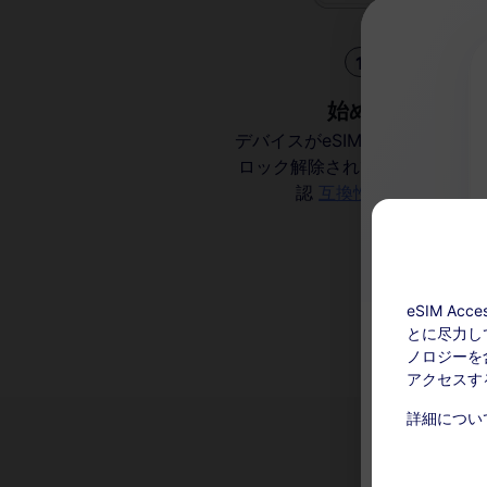
1
始める
デバイスがeSIM対応でキャリア
ロック解除されていることを確
認
互換性を確認
eSIM A
とに尽力し
ノロジーを含
アクセスす
チャージ可能
詳細につい
このサー
い。アク