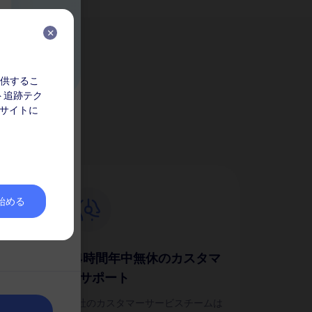
を提供するこ
か？
ト追跡テク
 サイトに
ビュー
않은 패키지는
を始める
내에 패키지의
좋지 않은 일
24時間年中無休のカスタマ
ーサポート
簡単に
のパ
当社のカスタマーサービスチームは