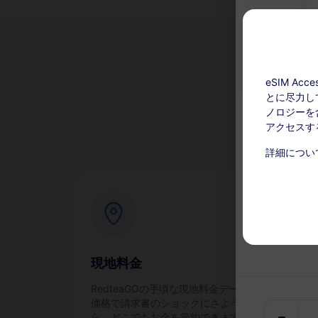
eSIM A
な
とに尽力し
ノロジーを含
アクセスす
詳細につい
チャージ可能
이 서비스
사용하거나
데이터가 
부 지역이
現地料金
即
RedteaGOの手頃な現地料金データ
スマ
価格で請求書のショックにさような
eS
ら、どこでもお金を節約できます！
す。