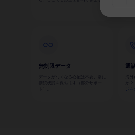
無制限データ
通
データがなくなる心配は不要、常に
海外
接続状態を保ちます（部分サポー
か？
ト）。
ジを