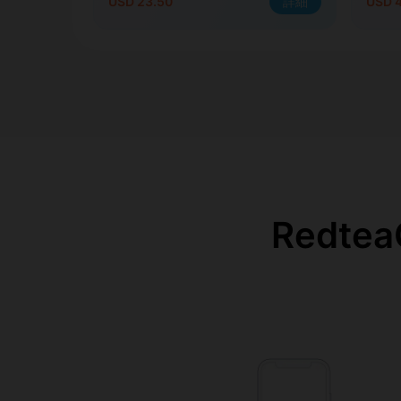
USD 23.50
詳細
USD 
Redt