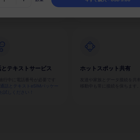
話とテキストサービス
ホットスポット共有
旅行中に電話番号が必要です
友達や家族とデータ接続を共
通話とテキストeSIMパッケー
移動中も常に接続を保ちます
お試しください！