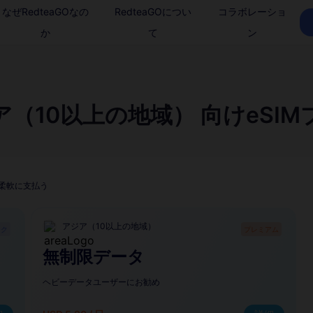
なぜRedteaGOなの
RedteaGOについ
コラボレーショ
か
て
ン
ア（10以上の地域） 向けeSIM
柔軟に支払う
アジア（10以上の地域）
ック
プレミアム
無制限データ
ヘビーデータユーザーにお勧め