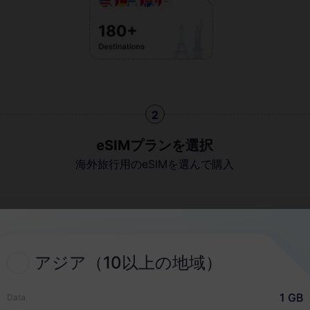
2
eSIMプランを選択
海外旅行用のeSIMを選んで購入
クイックガイド
アジア（10以上の地域）
1 GB
Data