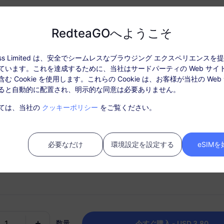
30 日
Validity
RedteaGOへようこそ
USD $3.80
価格
ccess Limited は、安全でシームレスなブラウジング エクスペリエンス
ぜRedteaGO eSIMなの
ています。これを達成するために、当社はサードパーティの Web サイ
む Cookie を使用します。これらの Cookie は、お客様が当社の Web
ると自動的に配置され、明示的な同意は必要ありません。
データ情報
カバレッジとネットワーク
ユーザーレ
ては、当社の
クッキーポリシー
をご覧ください。
: パッケージを有効化後、「注文履歴」でチャージしてください。
에는 SIM 카드가 필요하지 않습니다. 유효 기간이 만료되어 활성화되지 
必要なだけ
環境設定を設定する
eSIM
 환불받을 수 없으므로 구매 후 30일 이내에 활성화하세요. 유효 기간 
모두 소진되면 서비스가 중단됩니다. 이동 통신사의 네트워크 커버리지가 
나 환경에서는 네트워크 환경이 4G 이하로 저하될 수 있습니다.
時接続
チャージオプション
ートフォンからスムーズに
必要に応じてデータプランを
IMを素早くアクティブにしま
チャージし、目的地ごとに1つ
数量
ッケージを保持します。
今すぐ購入 - USD 3.80