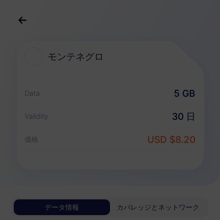
日本語
USD
>
すべての目的地
>
モンテネグロ
モンテネグロ
モンテネグロ 向けeSIMプラン
5 GB
Data
データ専用パッケージ
30 日
Validity
モンテネグロ
USD $8.20
価格
1 GB
30 日
USD 3.80
詳細
モンテネグロ
データ情報
カバレッジとネットワーク
3 GB
30 日