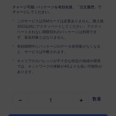
USD 6.00
詳細
チャージ可能: パッケージを有効化後、「注文履歴」で
チャージしてください。
このサービスはSIMカードは必要ありません。購入後
モンテネグロ
30日以内にアクティベートしてください。アクティ
5 GB
30 日
ベートされない期限切れのパッケージは利用でき
ず、返金対象とはなりません。
USD 8.20
詳細
有効期間中にパッケージのデータ使用量がなくなる
と、サービスは中断されます。
モンテネグロ
キャリアのカバレッジが不十分な特定の地域や環境
10 GB
60 日
では、ネットワークの体験が4Gよりも低い可能性が
あります。
USD 13.00
詳細
モンテネグロを含む地域パッケージ
数量
バルカン (5地域以上)