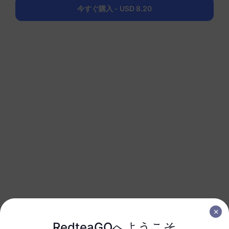
1 GB
30 日
今すぐ購入 - USD 8.20
USD 3.80
詳細
バルカン (5地域以上)
3 GB
30 日
USD 7.50
詳細
バルカン (5地域以上)
5 GB
30 日
USD 12.00
詳細
バルカン (5地域以上)
10 GB
60 日
RedteaGOへようこそ
USD 23.00
詳細