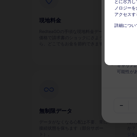
とに尽力し
ノロジーを含
アクセスす
現地料金
即
チャージ可能
詳細につい
RedteaGOの手頃な現地料金データ
スマ
このサー
価格で請求書のショックにさような
eS
い。アク
ら、どこでもお金を節約できます！
す。
有効期間
キャリア
可能性が
無制限データ
通
データがなくなる心配は不要、常に
海外
接続状態を保ちます（部分サポー
か？
ト）。
ジを