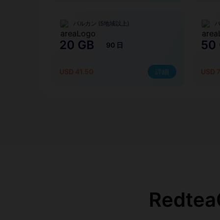
バルカン (5地域以上)
バ
20 GB
50
90 日
USD 41.50
詳細
USD 
Redt