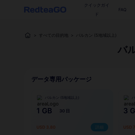
クイックガイ
FAQ
ド
>
すべての目的地
>
バルカン (5地域以上)
バル
データ専用パッケージ
バルカン (5地域以上)
バ
1 GB
3 
30 日
USD 3.80
詳細
USD 7