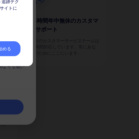
ト追跡テク
ク
 サイトに
24時間年中無休のカスタマ
ーサポート
簡単に
してくださ
のパ
当社のカスタマーサービスチームは
なりません。
24時間対応しています。常にあな
を始める
たのためにここにいます。
。
Gよりも低い
有し、
。