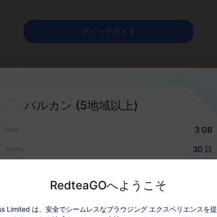
クイックガイド
バルカン (5地域以上)
3 GB
Data
ぜRedteaGO eSIMなの
30 日
Validity
USD $7.50
価格
RedteaGOへようこそ
ccess Limited は、安全でシームレスなブラウジング エクスペリエンス