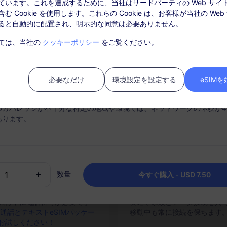
ています。これを達成するために、当社はサードパーティの Web サイ
データ情報
カバレッジとネットワー
む Cookie を使用します。これらの Cookie は、お客様が当社の Web
ると自動的に配置され、明示的な同意は必要ありません。
時接続
チャージオプション
: パッケージを有効化後、「注文履歴」でチャージしてください。
ては、当社の
クッキーポリシー
をご覧ください。
ートフォンからスムーズに
必要に応じてデータプランを
ビスはSIMカードは必要ありません。購入後30日以内にアクティベート
IMを素早くアクティブにしま
チャージし、目的地ごとに1つ
ティベートされない期限切れのパッケージは利用できず、返金対象とは
ッケージを保持します。
必要なだけ
環境設定を設定する
eSIM
中にパッケージのデータ使用量がなくなると、サービスは中断されます
のカバレッジが不十分な特定の地域や環境では、ネットワークの体験が4
あります。
数量
今すぐ購入 - USD 7.50
話とテキストサービス
ホットスポット共有
旅行中に電話番号が必要です
友達や家族とデータ接続を共
通話とテキストeSIMパッケー
移動中も常に接続を保ちます
お試しください！