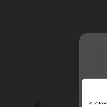
な
eSIM A