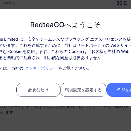
30 日
Validity
USD $2.90
価格
RedteaGOへようこそ
ccess Limited は、安全でシームレスなブラウジング エクスペリエンス
ています。これを達成するために、当社はサードパーティの Web サイ
ぜRedteaGO eSIMなの
データ情報
カバレッジとネットワー
む Cookie を使用します。これらの Cookie は、お客様が当社の Web
ると自動的に配置され、明示的な同意は必要ありません。
: パッケージを有効化後、「注文履歴」でチャージしてください。
ては、当社の
クッキーポリシー
をご覧ください。
ビスはSIMカードは必要ありません。購入後30日以内にアクティベート
ティベートされない期限切れのパッケージは利用できず、返金対象とは
必要なだけ
環境設定を設定する
eSIM
中にパッケージのデータ使用量がなくなると、サービスは中断されます
のカバレッジが不十分な特定の地域や環境では、ネットワークの体験が4
あります。
時接続
チャージオプション
ートフォンからスムーズに
必要に応じてデータプランを