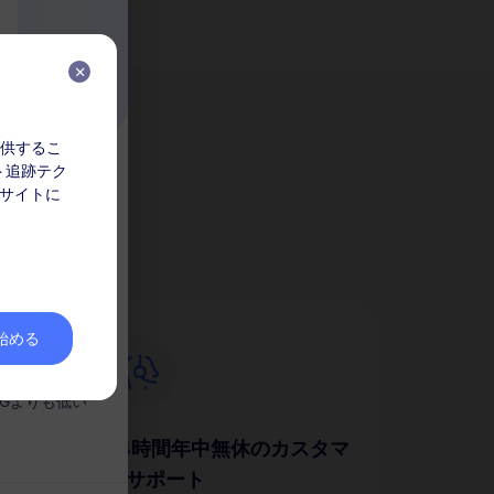
を提供するこ
ト追跡テク
か？
ク
 サイトに
してくださ
なりません。
を始める
。
Gよりも低い
24時間年中無休のカスタマ
ーサポート
簡単に