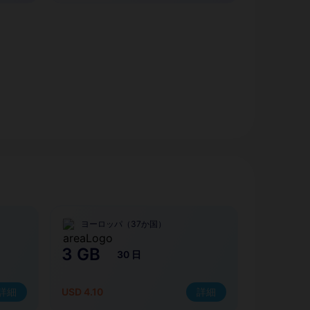
ヨーロッパ（37か国）
3 GB
30 日
詳細
USD 4.10
詳細