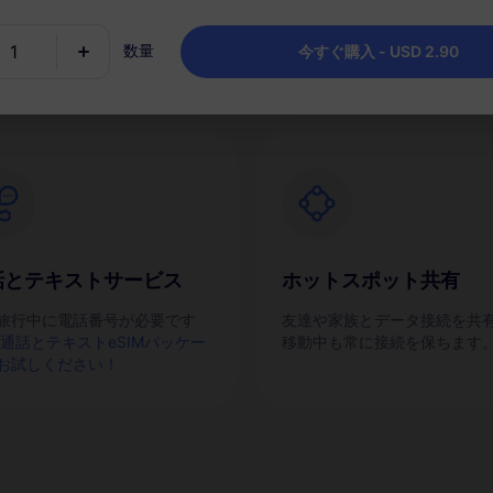
IMを素早くアクティブにしま
チャージし、目的地ごとに1つ
ッケージを保持します。
数量
今すぐ購入 - USD 2.90
話とテキストサービス
ホットスポット共有
旅行中に電話番号が必要です
友達や家族とデータ接続を共
通話とテキストeSIMパッケー
移動中も常に接続を保ちます
お試しください！