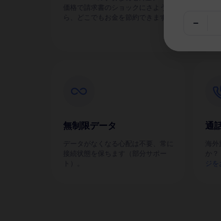
価格で請求書のショックにさような
eS
ら、どこでもお金を節約できます！
す。
無制限データ
通
データがなくなる心配は不要、常に
海外
接続状態を保ちます（部分サポー
か？
ト）。
ジを