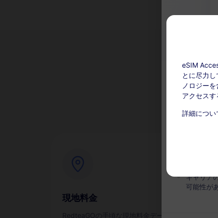
eSIM A
とに尽力し
な
ノロジーを含
アクセスす
チャージ可能
詳細につい
このサー
い。アク
有効期間
キャリア
可能性が
現地料金
即
RedteaGOの手頃な現地料金データ
スマ