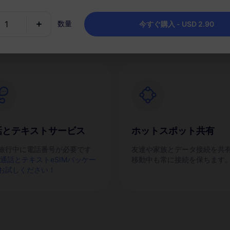
IMを素早くアクティブにしま
チャージし、目的地ごとに1つ
ッケージを保持します。
数量
今すぐ購入 - USD 2.90
話とテキストサービス
ホットスポット共有
旅行中に電話番号が必要です
友達や家族とデータ接続を共
通話とテキストeSIMパッケー
移動中も常に接続を保ちます
お試しください！