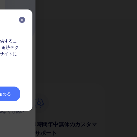
を提供するこ
ト追跡テク
か？
ク
 サイトに
してくださ
なりません。
を始める
。
Gよりも低い
24時間年中無休のカスタマ
ーサポート
簡単に