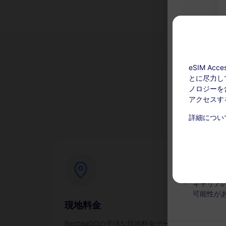
eSIM A
とに尽力し
な
ノロジーを含
アクセスす
チャージ可能
詳細につい
このサー
い。アク
有効期間
キャリア
可能性が
現地料金
即
RedteaGOの手頃な現地料金データ
スマ