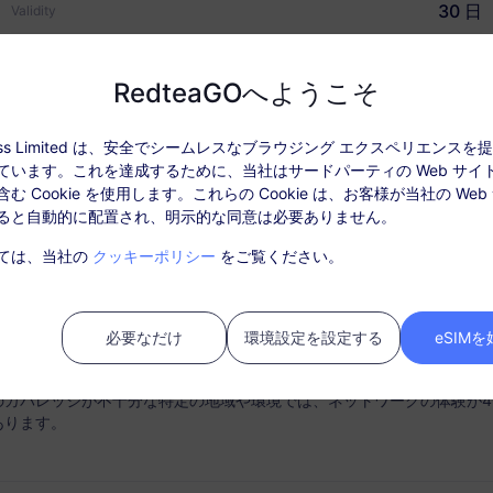
30 日
Validity
USD $2.90
価格
RedteaGOへようこそ
ccess Limited は、安全でシームレスなブラウジング エクスペリエンス
ています。これを達成するために、当社はサードパーティの Web サイ
ぜRedteaGO eSIMなの
データ情報
カバレッジとネットワー
む Cookie を使用します。これらの Cookie は、お客様が当社の Web
ると自動的に配置され、明示的な同意は必要ありません。
: パッケージを有効化後、「注文履歴」でチャージしてください。
ては、当社の
クッキーポリシー
をご覧ください。
ビスはSIMカードは必要ありません。購入後30日以内にアクティベート
ティベートされない期限切れのパッケージは利用できず、返金対象とは
必要なだけ
環境設定を設定する
eSIM
中にパッケージのデータ使用量がなくなると、サービスは中断されます
のカバレッジが不十分な特定の地域や環境では、ネットワークの体験が4
あります。
時接続
チャージオプション
ートフォンからスムーズに
必要に応じてデータプランを