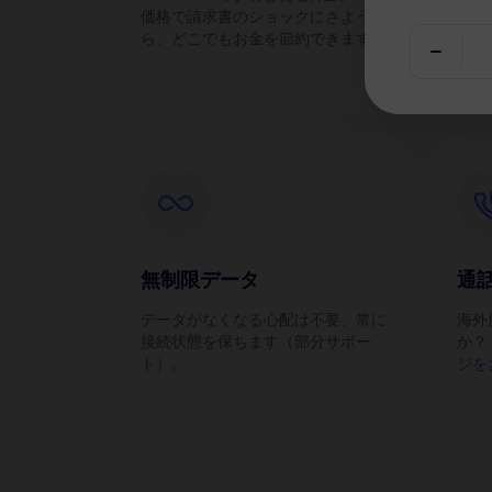
価格で請求書のショックにさような
eS
ら、どこでもお金を節約できます！
す。
無制限データ
通
データがなくなる心配は不要、常に
海外
接続状態を保ちます（部分サポー
か？
ト）。
ジを