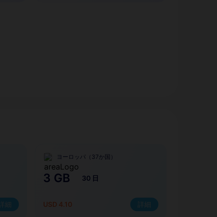
ヨーロッパ（37か国）
3 GB
30 日
詳細
USD 4.10
詳細