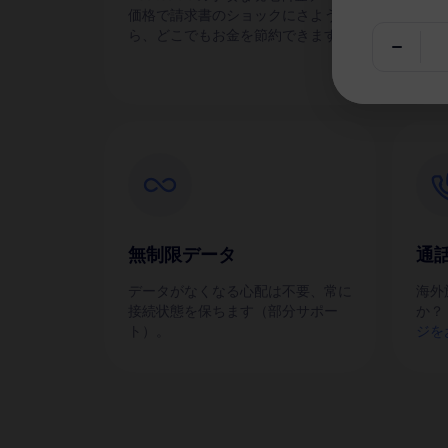
価格で請求書のショックにさような
eS
ら、どこでもお金を節約できます！
す。
無制限データ
通
データがなくなる心配は不要、常に
海外
接続状態を保ちます（部分サポー
か？
ト）。
ジを