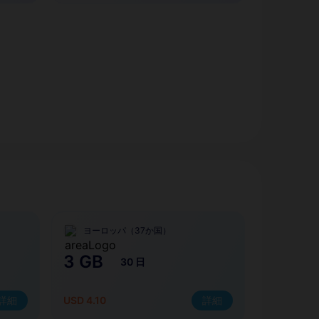
ヨーロッパ（37か国）
3 GB
30 日
詳細
USD 4.10
詳細