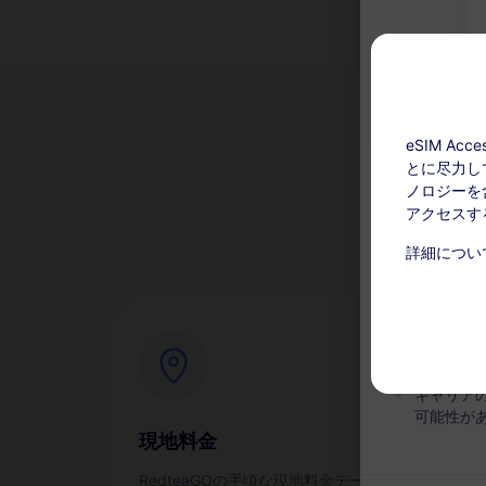
eSIM A
とに尽力し
な
ノロジーを含
アクセスす
チャージ可能
詳細につい
このサー
い。アク
有効期間
キャリア
可能性が
現地料金
即
RedteaGOの手頃な現地料金データ
スマ