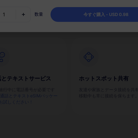
IMを素早くアクティブにしま
チャージし、目的地ごとに1つ
ッケージを保持します。
数量
今すぐ購入 - USD 0.98
話とテキストサービス
ホットスポット共有
旅行中に電話番号が必要です
友達や家族とデータ接続を共
通話とテキストeSIMパッケー
移動中も常に接続を保ちます
お試しください！