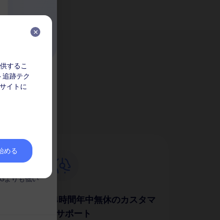
を提供するこ
ト追跡テク
か？
ク
 サイトに
してくださ
なりません。
を始める
。
Gよりも低い
24時間年中無休のカスタマ
ーサポート
簡単に