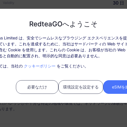
30 日
Validity
USD $0.98
価格
RedteaGOへようこそ
ccess Limited は、安全でシームレスなブラウジング エクスペリエンス
ています。これを達成するために、当社はサードパーティの Web サイ
ぜRedteaGO eSIMなの
データ情報
カバレッジとネットワー
む Cookie を使用します。これらの Cookie は、お客様が当社の Web
ると自動的に配置され、明示的な同意は必要ありません。
: パッケージを有効化後、「注文履歴」でチャージしてください。
ては、当社の
クッキーポリシー
をご覧ください。
ビスはSIMカードは必要ありません。購入後30日以内にアクティベート
ティベートされない期限切れのパッケージは利用できず、返金対象とは
必要なだけ
環境設定を設定する
eSIM
中にパッケージのデータ使用量がなくなると、サービスは中断されます
のカバレッジが不十分な特定の地域や環境では、ネットワークの体験が4
あります。
時接続
チャージオプション
ートフォンからスムーズに
必要に応じてデータプランを