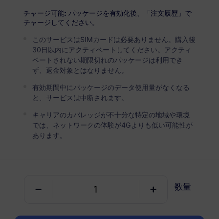
USD 2.80
詳細
チャージ可能: パッケージを有効化後、「注文履歴」で
チャージしてください。
このサービスはSIMカードは必要ありません。購入後
アルバニア
30日以内にアクティベートしてください。アクティ
5 GB
30 日
ベートされない期限切れのパッケージは利用でき
ず、返金対象とはなりません。
USD 4.40
詳細
有効期間中にパッケージのデータ使用量がなくなる
と、サービスは中断されます。
アルバニア
キャリアのカバレッジが不十分な特定の地域や環境
10 GB
60 日
では、ネットワークの体験が4Gよりも低い可能性が
あります。
USD 7.90
詳細
アルバニア
数量
20 GB
90 日
USD 15.20
詳細