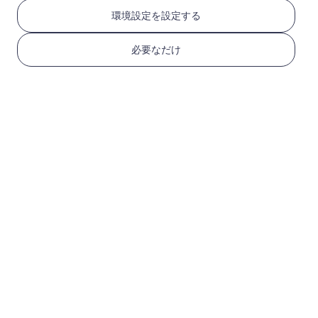
RedteaGO eSIMを3つ
環境設定を設定する
のステップで取得
必要なだけ
1
始める
デバイスがeSIM対応で