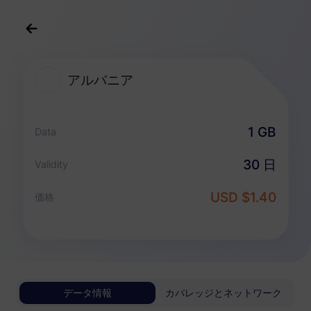
日本語
USD
>
すべての目的地
>
アルバニア
アルバニア
アルバニア 向けeSIMプラン
1 GB
Data
データ専用パッケージ
30 日
Validity
アルバニア
USD $1.40
価格
1 GB
30 日
USD 1.40
詳細
アルバニア
データ情報
カバレッジとネットワーク
3 GB
30 日