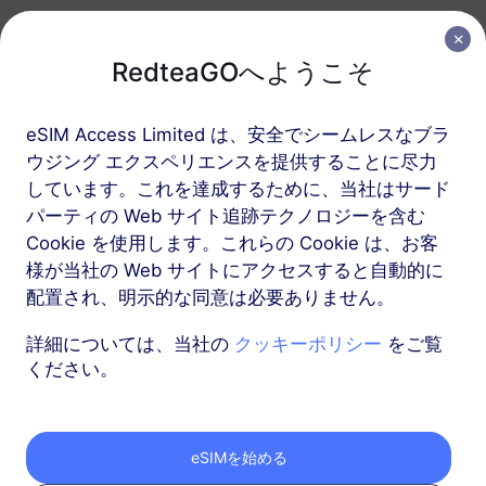
バルカン (5地域以上)
RedteaGOへようこそ
5 GB
30 日
eSIM Access Limited は、安全でシームレスなブラ
USD 12.00
詳細
ウジング エクスペリエンスを提供することに尽力
しています。これを達成するために、当社はサード
バルカン (5地域以上)
パーティの Web サイト追跡テクノロジーを含む
Cookie を使用します。これらの Cookie は、お客
10 GB
60 日
様が当社の Web サイトにアクセスすると自動的に
USD 23.00
詳細
配置され、明示的な同意は必要ありません。
詳細については、当社の
クッキーポリシー
をご覧
もっと
ください。
eSIMを始める