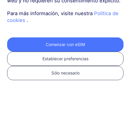
web y no requieren su consentimiento explícito.
Alps Snow Pass
Para más información, visite nuestra
Política de
cookies
.
20 GB
90 Días
USD 14.00
Detalles
Comenzar con eSIM
Alps Snow Pass
Establecer preferencias
50 GB
180 Días
USD 33.00
Detalles
Sólo necesario
Europa (37 países)
200 MB
1 Día
USD 0.52
Detalles
Más