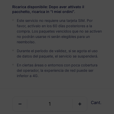
Suiza
PREMIUM
Ricarica disponibile: Dopo aver attivato il
Datos Ilimitados
pacchetto, ricarica in "I miei ordini".
Ideal para usuarios de datos pesados
Este servicio no requiere una tarjeta SIM. Por
favor, actívalo en los 60 días posteriores a la
USD 3.90 / Día
Detalles
compra. Los paquetes vencidos que no se activen
no podrán usarse ni serán elegibles para un
reembolso.
Paquete solo de datos
Durante el período de validez, si se agota el uso
de datos del paquete, el servicio se suspenderá.
Suiza
En ciertas áreas o entornos con poca cobertura
1 GB
30 Días
del operador, la experiencia de red puede ser
inferior a 4G.
USD 0.98
Detalles
Suiza
Cant.
3 GB
30 Días
USD 2.90
Detalles