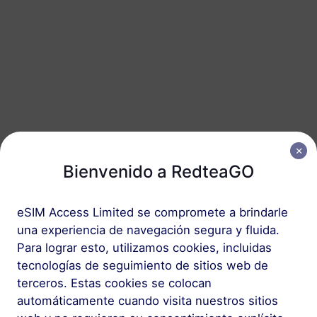
Suiza
50 GB
180 Días
USD 25.80
Detalles
Suiza
100 GB
180 Días
USD 51.60
Detalles
Bienvenido a RedteaGO
eSIM Access Limited se compromete a brindarle
Paquete regional que incluye Suiza
una experiencia de navegación segura y fluida.
Para lograr esto, utilizamos cookies, incluidas
Alps Snow Pass
tecnologías de seguimiento de sitios web de
10 GB
60 Días
terceros. Estas cookies se colocan
USD 8.00
Detalles
automáticamente cuando visita nuestros sitios