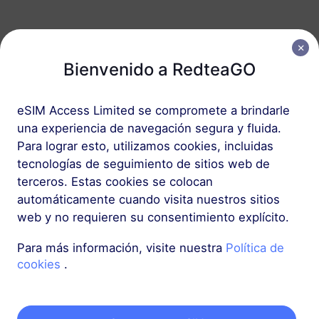
Europa (37 países)
1 GB
Bienvenido a RedteaGO
30 Días
USD 2.30
Detalles
eSIM Access Limited se compromete a brindarle
una experiencia de navegación segura y fluida.
Europa (37 países)
Para lograr esto, utilizamos cookies, incluidas
3 GB
30 Días
tecnologías de seguimiento de sitios web de
terceros. Estas cookies se colocan
USD 4.10
Detalles
automáticamente cuando visita nuestros sitios
web y no requieren su consentimiento explícito.
Más
Para más información, visite nuestra
Política de
cookies
.