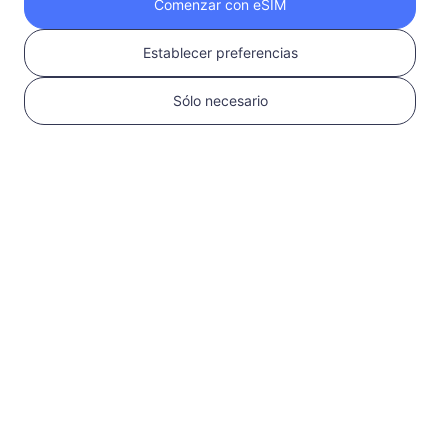
Comenzar con eSIM
Obtén tu eSIM de
Establecer preferencias
RedteaGO en 3
Sólo necesario
pasos
1