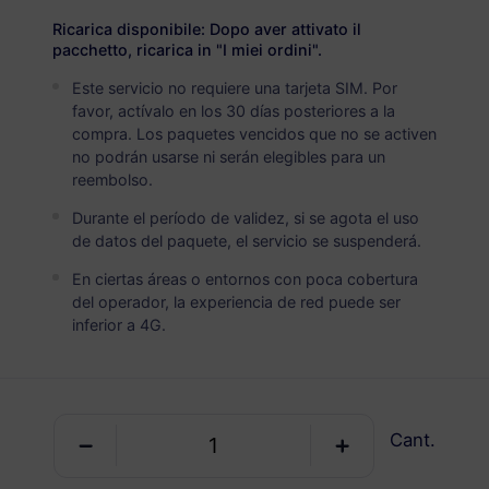
USD 2.90
Detalles
Ricarica disponibile: Dopo aver attivato il
pacchetto, ricarica in "I miei ordini".
Este servicio no requiere una tarjeta SIM. Por
Suecia
favor, actívalo en los 30 días posteriores a la
5 GB
30 Días
compra. Los paquetes vencidos que no se activen
no podrán usarse ni serán elegibles para un
USD 4.90
Detalles
reembolso.
Durante el período de validez, si se agota el uso
Suecia
de datos del paquete, el servicio se suspenderá.
10 GB
60 Días
En ciertas áreas o entornos con poca cobertura
del operador, la experiencia de red puede ser
USD 6.30
Detalles
inferior a 4G.
Suecia
20 GB
90 Días
Cant.
USD 10.70
Detalles