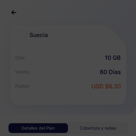
Español
USD
>
Destinos
>
Suecia
Suecia
Planes eSIM para Suecia
10 GB
Data
Paquete solo de datos
60 Días
Validity
Suecia
USD $6.30
Pedido
1 GB
30 Días
USD 0.98
Detalles
Suecia
Detalles del Plan
Cobertura y redes
3 GB
30 Días