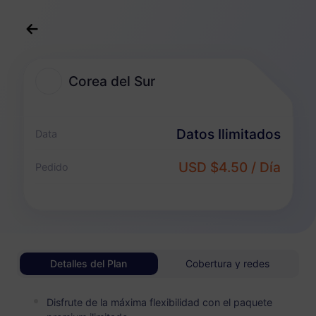
Español
USD
>
Destinos
>
Corea del Sur
Corea del Sur
Planes eSIM para Corea del Sur
Datos Ilimitados
Data
Paquete Ilimitado
USD $4.50 / Día
Pedido
Disfruta de datos ilimitados y paga de forma flexible por día
Corea del Sur
BÁSICO
Datos Ilimitados
Asequible para usuarios de datos ligeros
Detalles del Plan
Cobertura y redes
USD 0.70 / Día
Detalles
Disfrute de la máxima flexibilidad con el paquete