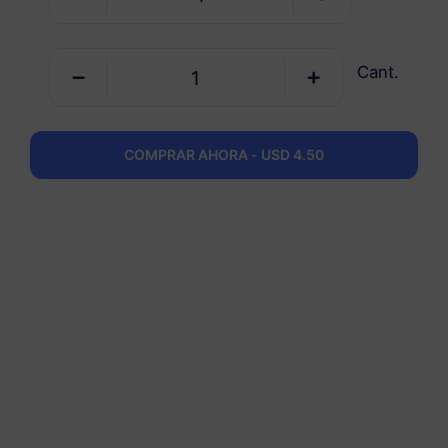
Corea del Sur
Cant.
5 GB
30 Días
USD 5.80
Detalles
COMPRAR AHORA - USD 4.50
Corea del Sur
10 GB
60 Días
USD 7.50
Detalles
Corea del Sur
20 GB
90 Días
USD 11.10
Detalles