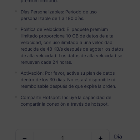
premium ilimitado.
Corea del Sur
PREMIUM
Datos Ilimitados
Días Personalizables: Período de uso
personalizable de 1 a 180 días.
Ideal para usuarios de datos pesados
Política de Velocidad: El paquete premium
USD 4.50 / Día
Detalles
ilimitado proporciona 10 GB de datos de alta
velocidad, con uso ilimitado a una velocidad
reducida de 48 KB/s después de agotar los datos
de alta velocidad. Los datos de alta velocidad se
Paquete solo de datos
renuevan cada 24 horas.
Activación: Por favor, active su plan de datos
Corea del Sur
dentro de los 30 días. No estará disponible ni
1 GB
30 Días
reembolsable después de que expire la orden.
USD 1.30
Detalles
Compartir Hotspot: Incluye la capacidad de
compartir la conexión a través de hotspot.
Corea del Sur
3 GB
30 Días
Día
USD 3.80
Detalles