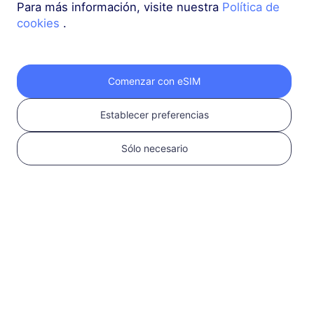
Para más información, visite nuestra
Política de
cookies
.
Asia (10+ regiones)
3 GB
30 Días
USD 9.10
Detalles
Comenzar con eSIM
Establecer preferencias
Asia (10+ regiones)
5 GB
30 Días
Sólo necesario
USD 14.00
Detalles
Más