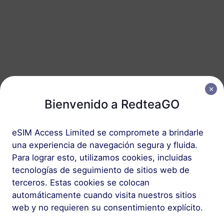
Corea del Sur
50 GB
180 Días
USD 27.50
Detalles
Paquete regional que incluye Corea del Sur
Bienvenido a RedteaGO
Asia (10+ regiones)
100 MB
1 Día
eSIM Access Limited se compromete a brindarle
USD 1.00
Detalles
una experiencia de navegación segura y fluida.
Para lograr esto, utilizamos cookies, incluidas
tecnologías de seguimiento de sitios web de
Asia (10+ regiones)
terceros. Estas cookies se colocan
1 GB
30 Días
automáticamente cuando visita nuestros sitios
web y no requieren su consentimiento explícito.
USD 3.80
Detalles