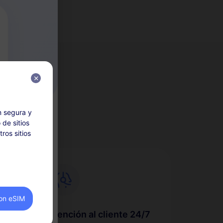
eSIM?
n segura y
 de sitios
ros sitios
eriores a la
legibles
on eSIM
cio se
Atención al cliente 24/7