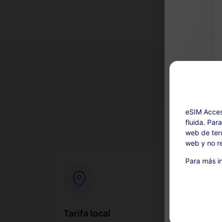
¿Por
eSIM Acces
fluida. Par
web de terc
web y no re
Ricarica disp
Para más in
Este servi
compra. L
para un r
Durante el
Tarifa local
Con
suspende