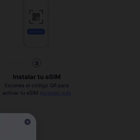
3
Instalar tu eSIM
Escanea el código QR para
activar tu eSIM
Aprende más