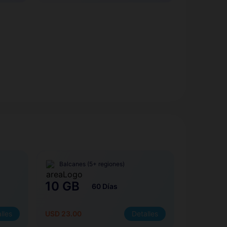
Balcanes (5+ regiones)
10 GB
60 Días
lles
USD 23.00
Detalles