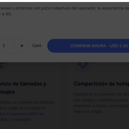
va tu eSIM de manera rápida
Recarga fácilmente tu plan d
s áreas o entornos con poca cobertura del operador, la experiencia 
cilla desde tu teléfono.
datos según sea necesario y
r a 4G.
mantén un paquete por desti
Cant.
COMPRAR AHORA - USD 3.30
vicio de llamadas y
Compartición de hots
sajes
Comparte tu conexión de da
con amigos y familiares para
esitas un número de teléfono
mantener a todos conectado
ras viajas al extranjero?
mientras viajas.
eba el paquete eSIM de
adas y mensajes!