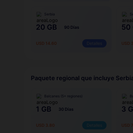
Serbia
S
20 GB
50
90 Días
USD 14.60
Detalles
USD 
Paquete regional que incluye Serbi
Balcanes (5+ regiones)
B
1 GB
3 
30 Días
USD 3.80
Detalles
USD 7