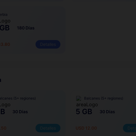
erbia
 GB
180 Días
33.80
Detalles
a
alcanes (5+ regiones)
Balcanes (5+ regiones)
GB
5 GB
30 Días
30 Días
.50
Detalles
USD 12.00
Deta