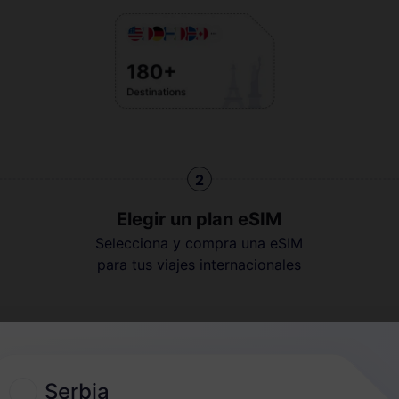
2
Elegir un plan eSIM
Selecciona y compra una eSIM
para tus viajes internacionales
Guía rápida
Serbia