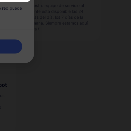
e
Nuestro equipo de servicio al
de red puede
cliente está disponible las 24
no.
horas del día, los 7 días de la
semana. Siempre estamos aquí
para ti.
pot
tos
s