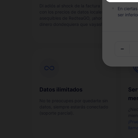
Di adiós al shock de la factura
Acti
En cierta
con los precios de datos locales
y sen
ser inferio
asequibles de RedteaGO, ¡ahorra
dinero dondequiera que vayas!
Datos ilimitados
Ser
men
No te preocupes por quedarte sin
datos, siempre estarás conectado
¿Nec
(soporte parcial).
mient
¡Pru
llam