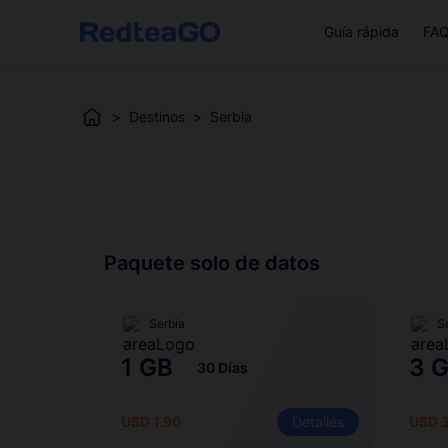
Guía rápida
FA
>
Destinos
>
Serbia
Paquete solo de datos
Serbia
S
1 GB
3 
30 Días
USD 1.90
Detalles
USD 