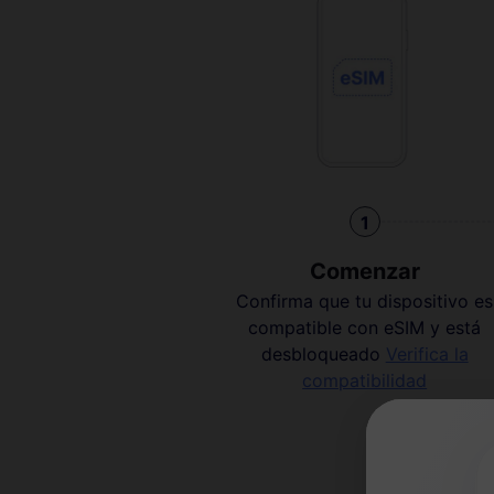
1
Comenzar
Confirma que tu dispositivo es
compatible con eSIM y está
desbloqueado
Verifica la
compatibilidad