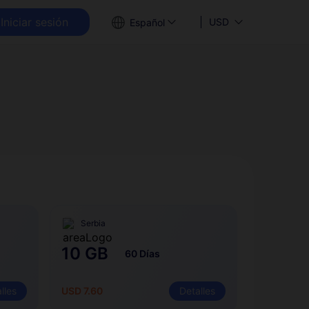
Iniciar sesión
USD
Español
Serbia
10 GB
60 Días
lles
USD 7.60
Detalles