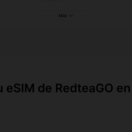
Más
u eSIM de RedteaGO en