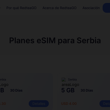
Q
Por qué RedteaGO
Acerca de RedteaGO
Asociación
Planes eSIM para Serbia
erbia
Serbia
GB
5 GB
30 Días
30 Días
3.30
Detalles
USD 4.00
Deta