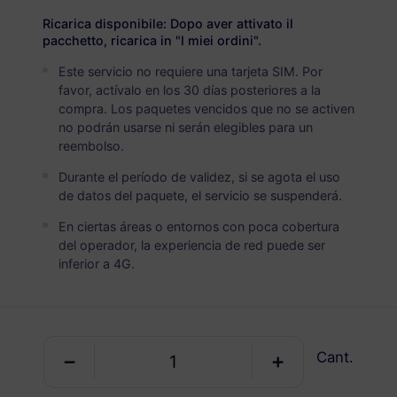
USD 5.80
Detalles
Ricarica disponibile: Dopo aver attivato il
pacchetto, ricarica in "I miei ordini".
Este servicio no requiere una tarjeta SIM. Por
Pakistan
favor, actívalo en los 30 días posteriores a la
5 GB
30 Días
compra. Los paquetes vencidos que no se activen
no podrán usarse ni serán elegibles para un
USD 7.20
Detalles
reembolso.
Durante el período de validez, si se agota el uso
Pakistan
de datos del paquete, el servicio se suspenderá.
10 GB
60 Días
En ciertas áreas o entornos con poca cobertura
del operador, la experiencia de red puede ser
USD 12.00
Detalles
inferior a 4G.
Pakistan
20 GB
90 Días
Cant.
USD 23.80
Detalles