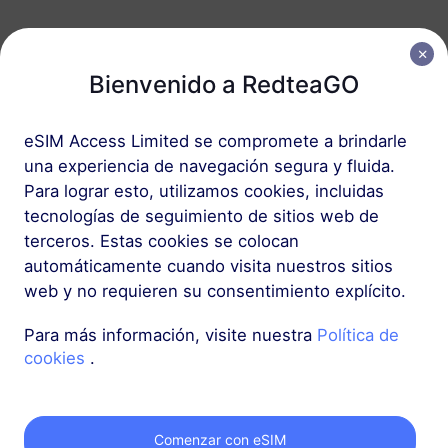
Global (130+ áreas)
Bienvenido a RedteaGO
5 GB
30 Días
USD 30.00
Detalles
eSIM Access Limited se compromete a brindarle
una experiencia de navegación segura y fluida.
Para lograr esto, utilizamos cookies, incluidas
Global (130+ áreas)
tecnologías de seguimiento de sitios web de
10 GB
365 Días
terceros. Estas cookies se colocan
USD 55.00
Detalles
automáticamente cuando visita nuestros sitios
web y no requieren su consentimiento explícito.
Para más información, visite nuestra
Política de
cookies
.
Obtén tu eSIM de
Comenzar con eSIM