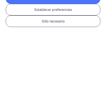
RedteaGO en 3
Establecer preferencias
pasos
Sólo necesario
1
Comenzar
Confirma que tu