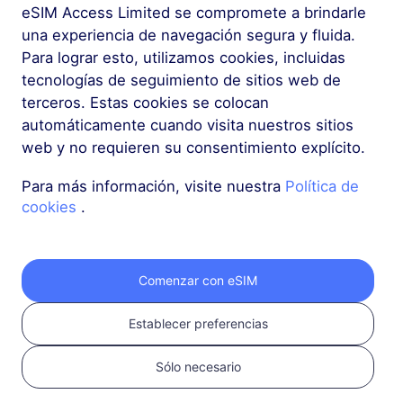
eSIM Access Limited se compromete a brindarle
una experiencia de navegación segura y fluida.
Para lograr esto, utilizamos cookies, incluidas
tecnologías de seguimiento de sitios web de
terceros. Estas cookies se colocan
automáticamente cuando visita nuestros sitios
web y no requieren su consentimiento explícito.
Para más información, visite nuestra
Política de
1
cookies
.
Comenzar
Confirma que tu
Comenzar con eSIM
dispositivo es
compatible con eSIM y
Establecer preferencias
está desbloqueado
Verifica la
Sólo necesario
compatibilidad