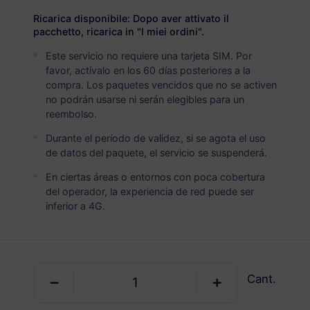
3 GB
30 Días
Ricarica disponibile: Dopo aver attivato il
USD 6.20
Detalles
pacchetto, ricarica in "I miei ordini".
Este servicio no requiere una tarjeta SIM. Por
favor, actívalo en los 60 días posteriores a la
North America (3 countries)
compra. Los paquetes vencidos que no se activen
5 GB
no podrán usarse ni serán elegibles para un
30 Días
reembolso.
USD 10.30
Detalles
Durante el período de validez, si se agota el uso
de datos del paquete, el servicio se suspenderá.
North America (3 countries)
En ciertas áreas o entornos con poca cobertura
10 GB
del operador, la experiencia de red puede ser
60 Días
inferior a 4G.
USD 20.50
Detalles
North America (3 countries)
Cant.
20 GB
90 Días
USD 40.00
Detalles