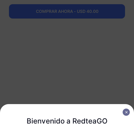
COMPRAR AHORA - USD 40.00
North America (3 countries)
50 GB
180 Días
USD 98.80
Detalles
Obtén tu eSIM de
RedteaGO en 3
pasos
Bienvenido a RedteaGO