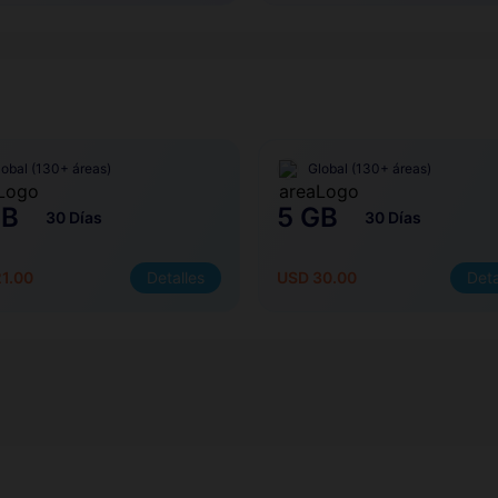
lobal (130+ áreas)
Global (130+ áreas)
GB
5 GB
30 Días
30 Días
1.00
Detalles
USD 30.00
Deta