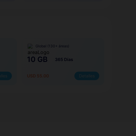
Global (130+ áreas)
10 GB
365 Días
lles
USD 55.00
Detalles