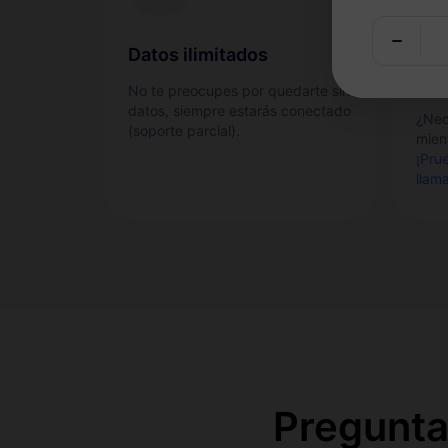
Datos ilimitados
Ser
men
No te preocupes por quedarte sin
datos, siempre estarás conectado
¿Nec
(soporte parcial).
mient
¡Pru
llam
Pregunta