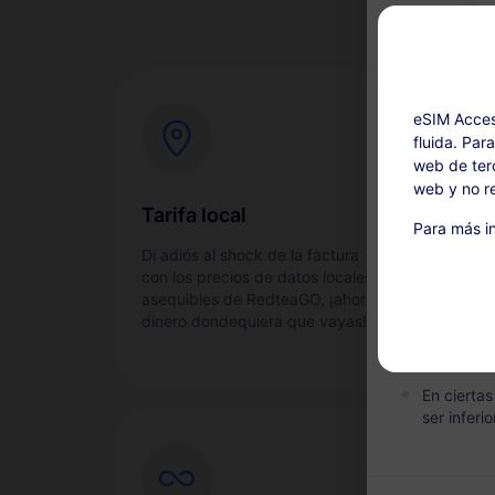
eSIM Acces
fluida. Par
web de terc
web y no re
Ricarica disp
Tarifa local
Con
Para más in
Este servi
Di adiós al shock de la factura
Acti
compra. L
con los precios de datos locales
y sen
para un r
asequibles de RedteaGO, ¡ahorra
dinero dondequiera que vayas!
Durante el
suspende
En cierta
ser inferio