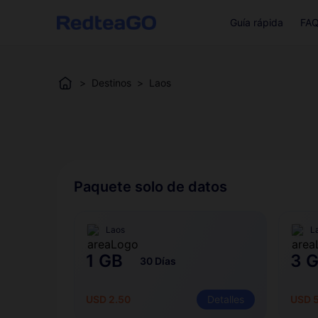
Guía rápida
FA
>
Destinos
>
Laos
Paquete solo de datos
Laos
L
1 GB
3 
30 Días
USD 2.50
Detalles
USD 