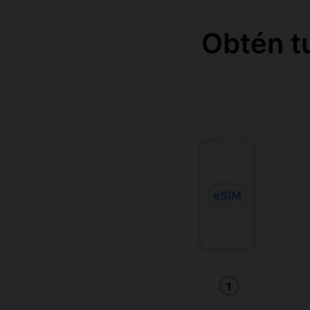
Obtén t
1