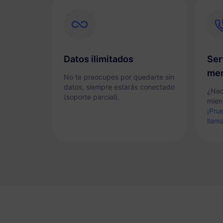
Datos ilimitados
Ser
men
No te preocupes por quedarte sin
datos, siempre estarás conectado
¿Nec
(soporte parcial).
mient
¡Pru
llam