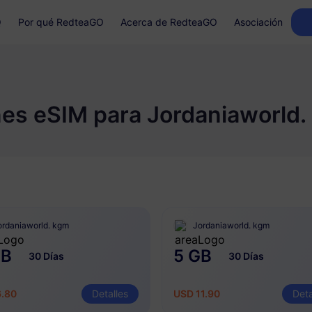
Q
Por qué RedteaGO
Acerca de RedteaGO
Asociación
nes eSIM para Jordaniaworld.
ordaniaworld. kgm
Jordaniaworld. kgm
GB
5 GB
30 Días
30 Días
6.80
Detalles
USD 11.90
Deta