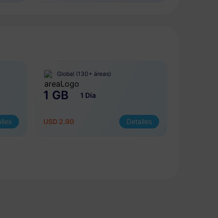
Global (130+ áreas)
1 GB
1 Día
lles
USD 2.90
Detalles