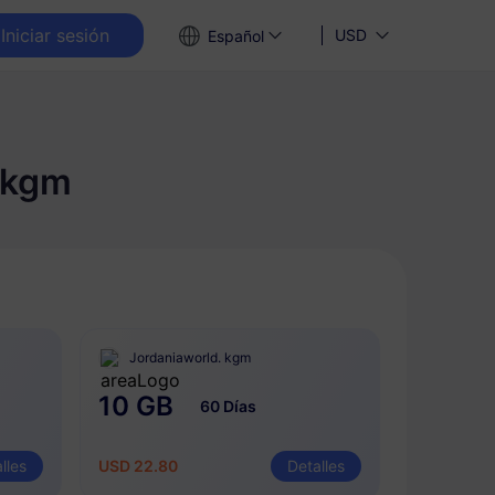
Iniciar sesión
USD
Español
 kgm
Jordaniaworld. kgm
10 GB
60 Días
lles
USD 22.80
Detalles