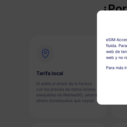
¿Por
eSIM Acces
fluida. Par
web de terc
web y no re
Para más in
Tarifa local
Con
Di adiós al shock de la factura
Acti
con los precios de datos locales
y sen
asequibles de RedteaGO, ¡ahorra
dinero dondequiera que vayas!