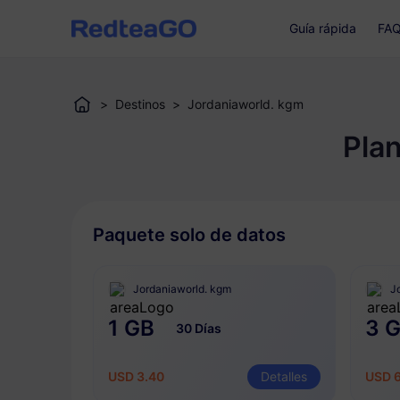
Guía rápida
FA
>
Destinos
>
Jordaniaworld. kgm
Pla
Paquete solo de datos
Jordaniaworld. kgm
J
1 GB
3 
30 Días
USD 3.40
Detalles
USD 