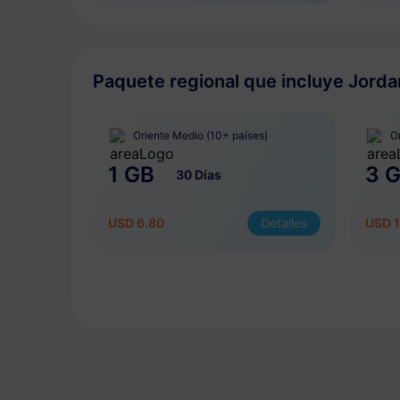
Paquete regional que incluye Jord
Oriente Medio (10+ países)
O
1 GB
3 
30 Días
USD 6.80
Detalles
USD 1