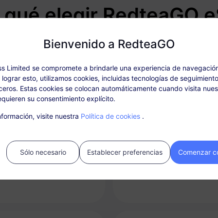
 qué elegir RedteaGO 
Bienvenido a RedteaGO
s Limited se compromete a brindarle una experiencia de navegació
a lograr esto, utilizamos cookies, incluidas tecnologías de seguimiento
eros. Estas cookies se colocan automáticamente cuando visita nuest
quieren su consentimiento explícito.
formación, visite nuestra
Política de cookies
.
ectividad instantánea
Opción de recarga
va tu eSIM de manera rápida
Recarga fácilmente tu plan d
Sólo necesario
Establecer preferencias
Comenzar c
cilla desde tu teléfono.
datos según sea necesario y
mantén un paquete por desti