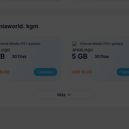
aniaworld. kgm
riente Medio (10+ países)
Oriente Medio (10+ países)
GB
5 GB
30 Días
30 Días
0.00
Detalles
USD 16.00
Deta
Más