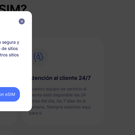
eSIM?
n segura y
 de sitios
ros sitios
Atención al cliente 24/7
e
Nuestro equipo de servicio al
on eSIM
cliente está disponible las 24
no.
horas del día, los 7 días de la
semana. Siempre estamos aquí
para ti.