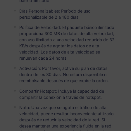
básico ilimitado.
Japón
PREMIUM
Datos Ilimitados
Días Personalizables: Período de uso
personalizable de 2 a 180 días.
Ideal para usuarios de datos pesados
Política de Velocidad: El paquete básico ilimitado
USD 3.90 / Día
Detalles
proporciona 300 MB de datos de alta velocidad,
con uso ilimitado a una velocidad reducida de 32
KB/s después de agotar los datos de alta
velocidad. Los datos de alta velocidad se
Paquete solo de datos
renuevan cada 24 horas.
Activación: Por favor, active su plan de datos
Japón
dentro de los 30 días. No estará disponible ni
1 GB
30 Días
reembolsable después de que expire la orden.
USD 2.50
Detalles
Compartir Hotspot: Incluye la capacidad de
compartir la conexión a través de hotspot.
Nota: Una vez que se agota el tráfico de alta
Japón
velocidad, puede resultar inconveniente utilizarlo
3 GB
30 Días
después de reducir la velocidad de la red. Si
desea mantener una experiencia fluida en la red
USD 6.90
Detalles