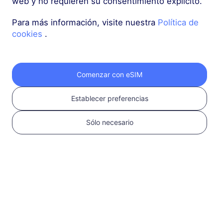
web y no requieren su consentimiento explícito.
Asia (10+ regiones)
Para más información, visite nuestra
Política de
cookies
.
1 GB
30 Días
USD 3.80
Detalles
Comenzar con eSIM
Asia (10+ regiones)
Establecer preferencias
3 GB
30 Días
USD 9.10
Detalles
Sólo necesario
Asia (10+ regiones)
5 GB
30 Días
USD 14.00
Detalles
Más