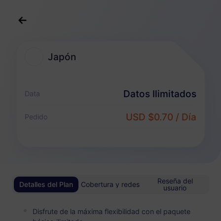
Español
USD
>
Destinos
>
Japón
Japón
Planes eSIM para Japón
Datos Ilimitados
Data
Paquete Ilimitado
USD $0.70 / Día
Pedido
Disfruta de datos ilimitados y paga de forma flexible por día
Japón
BÁSICO
Datos Ilimitados
Asequible para usuarios de datos ligeros
Reseña del
Detalles del Plan
Cobertura y redes
usuario
USD 0.70 / Día
Detalles
Disfrute de la máxima flexibilidad con el paquete