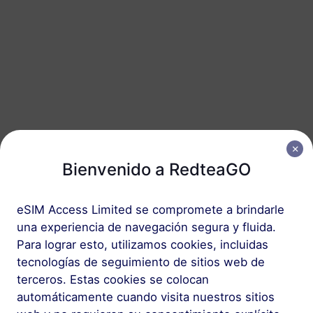
Japón
30 GB
90 Días
USD 19.50
Detalles
Japón
50 GB
180 Días
USD 29.90
Detalles
Bienvenido a RedteaGO
eSIM Access Limited se compromete a brindarle
Paquete regional que incluye Japón
una experiencia de navegación segura y fluida.
Para lograr esto, utilizamos cookies, incluidas
Asia (10+ regiones)
tecnologías de seguimiento de sitios web de
100 MB
1 Día
terceros. Estas cookies se colocan
USD 1.00
Detalles
automáticamente cuando visita nuestros sitios