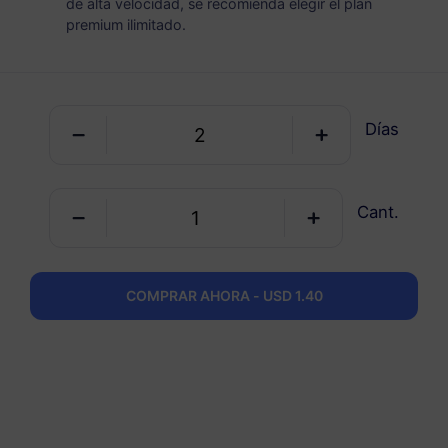
de alta velocidad, se recomienda elegir el plan
premium ilimitado.
Japón
5 GB
30 Días
USD 8.50
Detalles
Días
Japón
Cant.
10 GB
60 Días
USD 9.50
Detalles
COMPRAR AHORA - USD 1.40
Japón
20 GB
90 Días
USD 13.50
Detalles