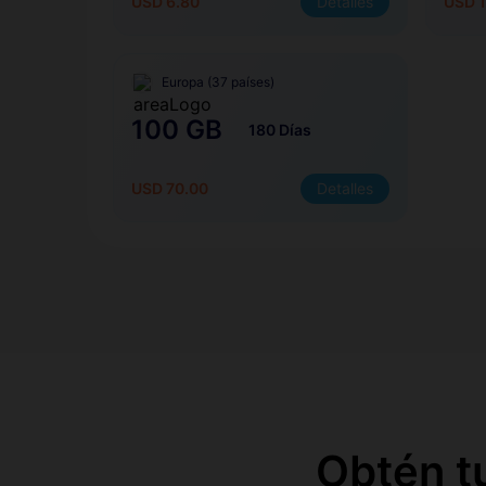
USD 6.80
Detalles
USD 1
Europa (37 países)
100 GB
180 Días
USD 70.00
Detalles
Obtén t