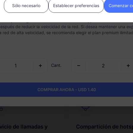
Sólo necesario
Establecer preferencias
Comenzar c
 Hotspot: Incluye la capacidad de compartir la conexión a través de 
vez que se agota el tráfico de alta velocidad, puede resultar inconv
 después de reducir la velocidad de la red. Si desea mantener una ex
la red de alta velocidad, se recomienda elegir el plan premium ilimita
ectividad instantánea
Opción de recarga
va tu eSIM de manera rápida
Recarga fácilmente tu plan d
cilla desde tu teléfono.
datos según sea necesario y
mantén un paquete por desti
Cant.
COMPRAR AHORA - USD 1.40
vicio de llamadas y
Compartición de hots