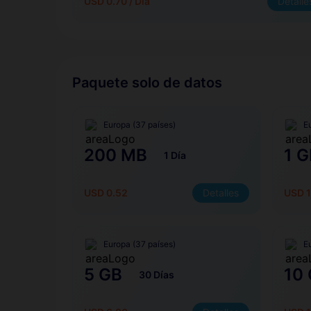
USD 0.70 / Día
Detalle
Paquete solo de datos
Europa (37 países)
E
200 MB
1 G
1 Día
USD 0.52
Detalles
USD 1
Europa (37 países)
E
5 GB
10
30 Días