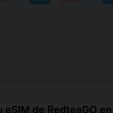
2.00
Detalles
USD 22.00
Deta
u eSIM de RedteaGO en