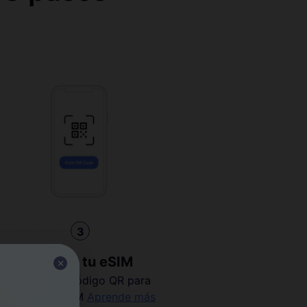
3
Instalar tu eSIM
Escanea el código QR para
activar tu eSIM
Aprende más