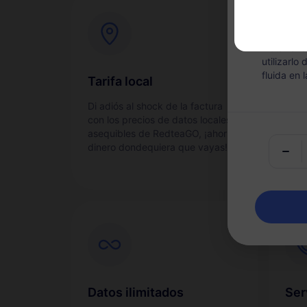
Compartir
Nota: Una 
utilizarlo
fluida en 
Tarifa local
Con
Di adiós al shock de la factura
Acti
con los precios de datos locales
y sen
asequibles de RedteaGO, ¡ahorra
dinero dondequiera que vayas!
Datos ilimitados
Ser