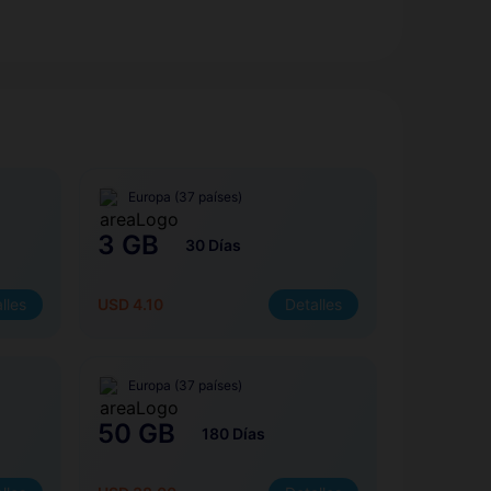
Europa (37 países)
3 GB
30 Días
lles
USD 4.10
Detalles
Europa (37 países)
50 GB
180 Días