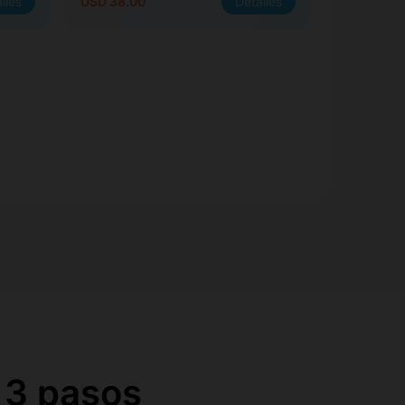
lles
USD 38.00
Detalles
 3 pasos