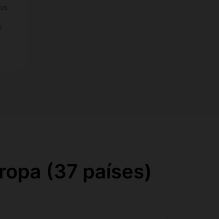
tos
s
ropa (37 países)