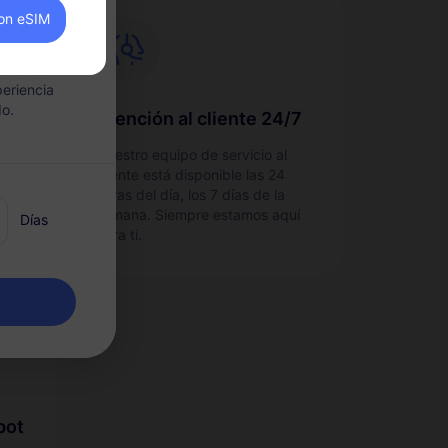
on eSIM
hotspot.
eniente
periencia
do.
Atención al cliente 24/7
e
Nuestro equipo de servicio al
cliente está disponible las 24
no.
horas del día, los 7 días de la
semana. Siempre estamos aquí
Días
para ti.
pot