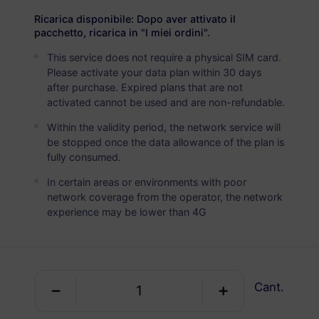
USD 2.90
Detalles
Ricarica disponibile: Dopo aver attivato il
pacchetto, ricarica in "I miei ordini".
This service does not require a physical SIM card.
Dinamarca
Please activate your data plan within 30 days
5 GB
30 Días
after purchase. Expired plans that are not
activated cannot be used and are non-refundable.
USD 4.90
Detalles
Within the validity period, the network service will
be stopped once the data allowance of the plan is
Dinamarca
fully consumed.
10 GB
60 Días
In certain areas or environments with poor
network coverage from the operator, the network
USD 6.30
Detalles
experience may be lower than 4G
Dinamarca
20 GB
90 Días
Cant.
USD 10.70
Detalles