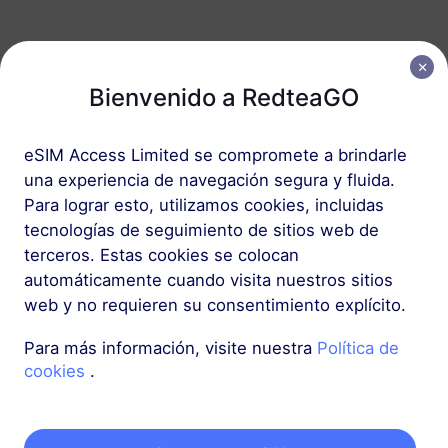
Europa (37 países)
1 GB
Bienvenido a RedteaGO
30 Días
USD 2.30
Detalles
eSIM Access Limited se compromete a brindarle
una experiencia de navegación segura y fluida.
Europa (37 países)
Para lograr esto, utilizamos cookies, incluidas
3 GB
30 Días
tecnologías de seguimiento de sitios web de
terceros. Estas cookies se colocan
USD 4.10
Detalles
automáticamente cuando visita nuestros sitios
web y no requieren su consentimiento explícito.
Más
Para más información, visite nuestra
Política de
cookies
.