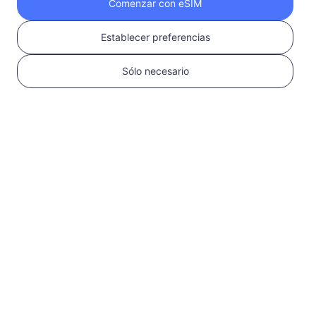
Comenzar con eSIM
Obtén tu eSIM de
Establecer preferencias
RedteaGO en 3
Sólo necesario
pasos
1