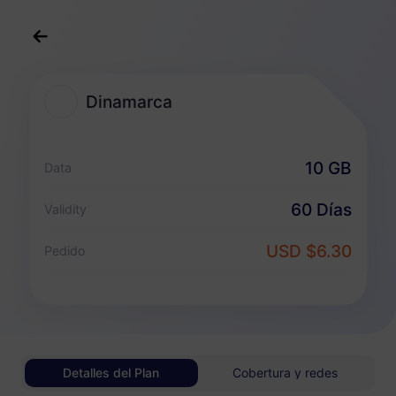
Español
USD
>
Destinos
>
Dinamarca
Dinamarca
Planes eSIM para Dinamarca
10 GB
Data
Paquete solo de datos
60 Días
Validity
Dinamarca
USD $6.30
Pedido
1 GB
30 Días
USD 0.98
Detalles
Dinamarca
Detalles del Plan
Cobertura y redes
3 GB
30 Días