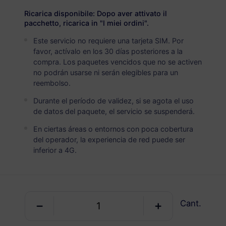
USD 2.90
Detalles
Ricarica disponibile: Dopo aver attivato il
pacchetto, ricarica in "I miei ordini".
Este servicio no requiere una tarjeta SIM. Por
República Checa
favor, actívalo en los 30 días posteriores a la
5 GB
30 Días
compra. Los paquetes vencidos que no se activen
no podrán usarse ni serán elegibles para un
USD 4.90
Detalles
reembolso.
Durante el período de validez, si se agota el uso
República Checa
de datos del paquete, el servicio se suspenderá.
10 GB
60 Días
En ciertas áreas o entornos con poca cobertura
del operador, la experiencia de red puede ser
USD 6.30
Detalles
inferior a 4G.
República Checa
20 GB
90 Días
Cant.
USD 10.70
Detalles