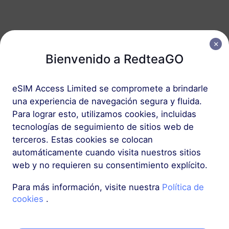
USD 1.90
Detalles
Europa (37 países)
Bienvenido a RedteaGO
1 GB
30 Días
USD 2.30
Detalles
eSIM Access Limited se compromete a brindarle
una experiencia de navegación segura y fluida.
Europa (37 países)
Para lograr esto, utilizamos cookies, incluidas
tecnologías de seguimiento de sitios web de
3 GB
30 Días
terceros. Estas cookies se colocan
USD 4.10
Detalles
automáticamente cuando visita nuestros sitios
web y no requieren su consentimiento explícito.
Más
Para más información, visite nuestra
Política de
cookies
.