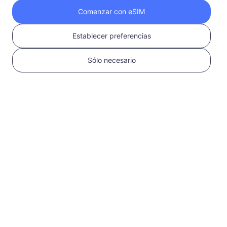
Comenzar con eSIM
Obtén tu eSIM de
Establecer preferencias
RedteaGO en 3
Sólo necesario
pasos
1