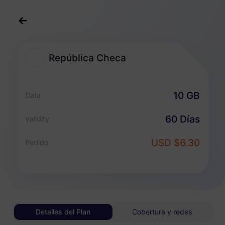
Español
USD
>
Destinos
>
República Checa
República Checa
Planes eSIM para República Checa
10 GB
Data
Paquete solo de datos
60 Días
Validity
República Checa
USD $6.30
Pedido
1 GB
30 Días
USD 0.98
Detalles
República Checa
Detalles del Plan
Cobertura y redes
3 GB
30 Días