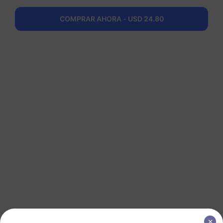
1 GB
30 Días
USD 6.00
Detalles
COMPRAR AHORA - USD 24.80
América del Sur (15+ países)
3 GB
30 Días
USD 16.00
Detalles
América del Sur (15+ países)
5 GB
30 Días
USD 26.00
Detalles
América del Sur (15+ países)
10 GB
60 Días
USD 51.00
Detalles