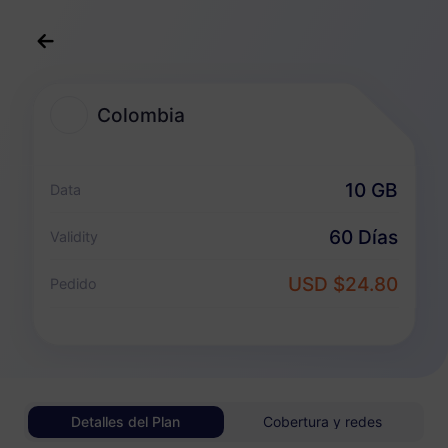
Español
USD
>
Destinos
>
Colombia
Colombia
Planes eSIM para Colombia
10 GB
Data
Paquete solo de datos
60 Días
Validity
Colombia
USD $24.80
Pedido
1 GB
30 Días
USD 3.80
Detalles
Colombia
Detalles del Plan
Cobertura y redes
3 GB
30 Días