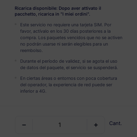
USD 9.20
Detalles
Ricarica disponibile: Dopo aver attivato il
pacchetto, ricarica in "I miei ordini".
Este servicio no requiere una tarjeta SIM. Por
Colombia
favor, actívalo en los 30 días posteriores a la
5 GB
30 Días
compra. Los paquetes vencidos que no se activen
no podrán usarse ni serán elegibles para un
USD 14.80
Detalles
reembolso.
Durante el período de validez, si se agota el uso
Colombia
de datos del paquete, el servicio se suspenderá.
10 GB
60 Días
En ciertas áreas o entornos con poca cobertura
del operador, la experiencia de red puede ser
USD 24.80
Detalles
inferior a 4G.
Paquete regional que incluye Colombia
Cant.
América del Sur (15+ países)