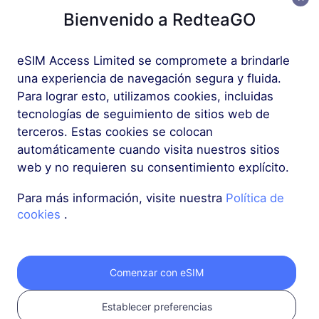
Bienvenido a RedteaGO
Más
eSIM Access Limited se compromete a brindarle
una experiencia de navegación segura y fluida.
Para lograr esto, utilizamos cookies, incluidas
tecnologías de seguimiento de sitios web de
terceros. Estas cookies se colocan
Obtén tu eSIM de
automáticamente cuando visita nuestros sitios
web y no requieren su consentimiento explícito.
RedteaGO en 3
Para más información, visite nuestra
Política de
pasos
cookies
.
Comenzar con eSIM
Establecer preferencias