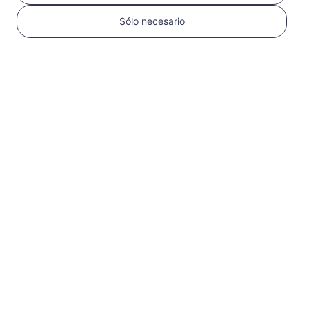
Sólo necesario
1
Comenzar
Confirma que tu
dispositivo es
compatible con eSIM y
está desbloqueado
Verifica la
compatibilidad