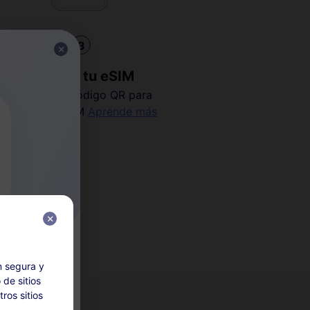
3
Instalar tu eSIM
Escanea el código QR para
activar tu eSIM
Aprende más
suario
n segura y
 de sitios
ros sitios