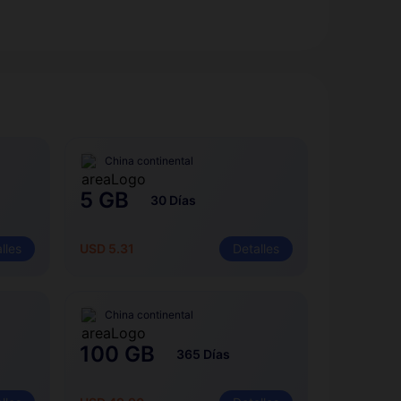
China continental
5 GB
30 Días
lles
USD 5.31
Detalles
China continental
100 GB
365 Días