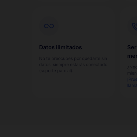
Datos ilimitados
Ser
men
No te preocupes por quedarte sin
datos, siempre estarás conectado
¿Nec
(soporte parcial).
mient
¡Pru
llam