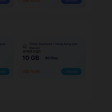
lles
USD 49.90
Detalles
 and
China (mainland + Hong Kong and
Macao)
10 GB
60 Días
lles
USD 10.90
Detalles