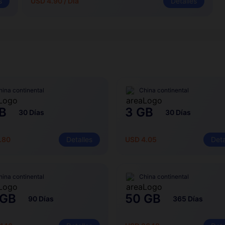
s
USD 4.90 / Día
Detalles
hina continental
China continental
B
3 GB
30 Días
30 Días
.80
Detalles
USD 4.05
Deta
hina continental
China continental
 GB
50 GB
90 Días
365 Días