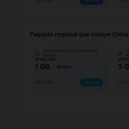
USD 5.85
Detalles
USD 1
Paquete regional que incluye China
China (mainland + Hong Kong and
C
Macao)
M
1 GB
3 
30 Días
USD 1.60
Detalles
USD 