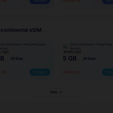
1.16
Detalles
USD 26.19
Deta
 continental eSIM
hina (mainland + Hong Kong and
China (mainland + Hong Kong
acao)
Macao)
GB
5 GB
30 Días
30 Días
4.50
Detalles
USD 6.60
Deta
Más