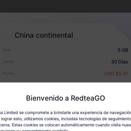
2
Elegir un plan eSIM
China continental
Selecciona y compra una eSIM
para tus viajes internacionales
5 GB
Data
30 Días
Validity
USD $5.31
Pedido
Guía rápida
Bienvenido a RedteaGO
les del Plan
Cobertura y redes
Reseña del u
s Limited se compromete a brindarle una experiencia de navegació
a lograr esto, utilizamos cookies, incluidas tecnologías de seguimiento
eros. Estas cookies se colocan automáticamente cuando visita nuest
onibile: Dopo aver attivato il pacchetto, ricarica in "I miei ordini".
quieren su consentimiento explícito.