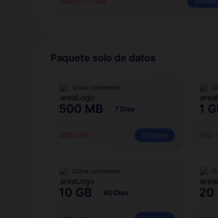
USD 0.70 / Día
Detalle
Paquete solo de datos
China continental
C
500 MB
1 G
7 Días
USD 0.95
Detalles
USD 1
China continental
C
10 GB
20
60 Días