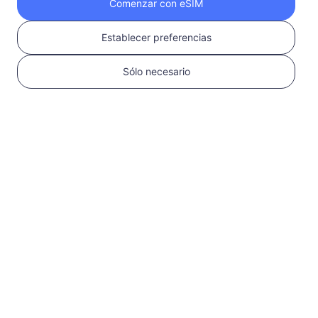
Comenzar con eSIM
Obtén tu eSIM de
Establecer preferencias
RedteaGO en 3
Sólo necesario
pasos
1