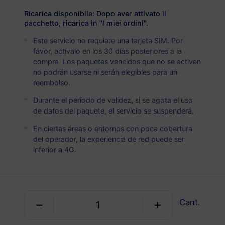
USD 6.30
Detalles
Ricarica disponibile: Dopo aver attivato il
pacchetto, ricarica in "I miei ordini".
Este servicio no requiere una tarjeta SIM. Por
Brasil
favor, actívalo en los 30 días posteriores a la
5 GB
30 Días
compra. Los paquetes vencidos que no se activen
no podrán usarse ni serán elegibles para un
USD 8.40
Detalles
reembolso.
Durante el período de validez, si se agota el uso
Brasil
de datos del paquete, el servicio se suspenderá.
10 GB
60 Días
En ciertas áreas o entornos con poca cobertura
del operador, la experiencia de red puede ser
USD 15.40
Detalles
inferior a 4G.
Brasil
20 GB
90 Días
Cant.
USD 30.00
Detalles