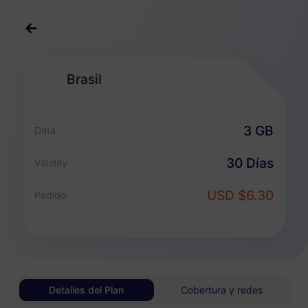
Español
USD
>
Destinos
>
Brasil
Brasil
Planes eSIM para Brasil
3 GB
Data
Paquete solo de datos
30 Días
Validity
Brasil
USD $6.30
Pedido
1 GB
30 Días
USD 3.00
Detalles
Brasil
Detalles del Plan
Cobertura y redes
3 GB
30 Días