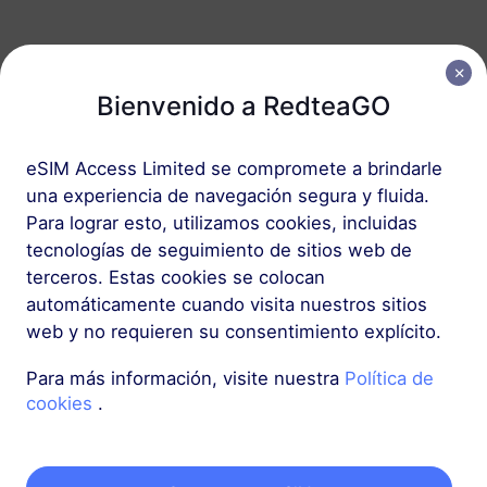
América del Sur (15+ países)
5 GB
Bienvenido a RedteaGO
30 Días
USD 26.00
Detalles
eSIM Access Limited se compromete a brindarle
una experiencia de navegación segura y fluida.
América del Sur (15+ países)
Para lograr esto, utilizamos cookies, incluidas
10 GB
60 Días
tecnologías de seguimiento de sitios web de
terceros. Estas cookies se colocan
USD 51.00
Detalles
automáticamente cuando visita nuestros sitios
web y no requieren su consentimiento explícito.
Más
Para más información, visite nuestra
Política de
cookies
.