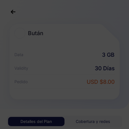
Español
USD
>
Destinos
>
Bután
Bután
Planes eSIM para Bután
3 GB
Data
Paquete solo de datos
30 Días
Validity
Bután
USD $8.00
Pedido
1 GB
30 Días
USD 3.30
Detalles
Bután
Detalles del Plan
Cobertura y redes
3 GB
30 Días