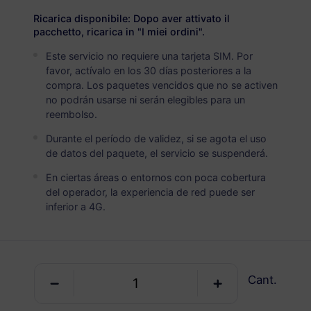
USD 8.00
Detalles
Ricarica disponibile: Dopo aver attivato il
pacchetto, ricarica in "I miei ordini".
Este servicio no requiere una tarjeta SIM. Por
Bután
favor, actívalo en los 30 días posteriores a la
5 GB
30 Días
compra. Los paquetes vencidos que no se activen
no podrán usarse ni serán elegibles para un
USD 12.20
Detalles
reembolso.
Durante el período de validez, si se agota el uso
Bután
de datos del paquete, el servicio se suspenderá.
10 GB
60 Días
En ciertas áreas o entornos con poca cobertura
del operador, la experiencia de red puede ser
USD 20.30
Detalles
inferior a 4G.
Cant.
Obtén tu eSIM de