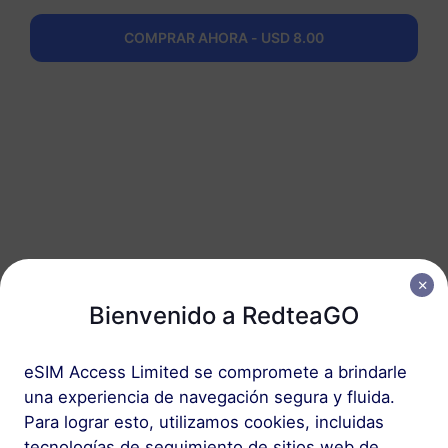
RedteaGO en 3
COMPRAR AHORA - USD 8.00
pasos
Bienvenido a RedteaGO
1
eSIM Access Limited se compromete a brindarle
una experiencia de navegación segura y fluida.
Comenzar
Para lograr esto, utilizamos cookies, incluidas
tecnologías de seguimiento de sitios web de