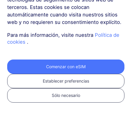
Confirma que tu
terceros. Estas cookies se colocan
dispositivo es
automáticamente cuando visita nuestros sitios
compatible con eSIM y
web y no requieren su consentimiento explícito.
está desbloqueado
Verifica la
Para más información, visite nuestra
Política de
compatibilidad
cookies
.
Comenzar con eSIM
Establecer preferencias
Sólo necesario
2
Elegir un plan eSIM