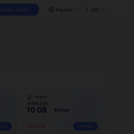
Iniciar sesión
USD
Español
Austria
10 GB
60 Días
lles
USD 6.30
Detalles