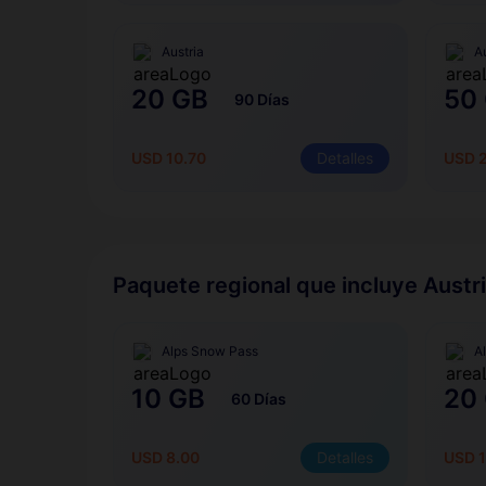
Austria
A
20 GB
50
90 Días
USD 10.70
Detalles
USD 
Paquete regional que incluye Austr
Alps Snow Pass
A
10 GB
20
60 Días
USD 8.00
Detalles
USD 1