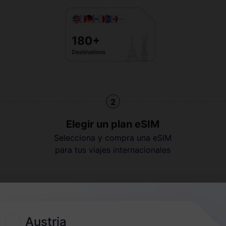
2
Elegir un plan eSIM
Selecciona y compra una eSIM
para tus viajes internacionales
Guía rápida
Austria