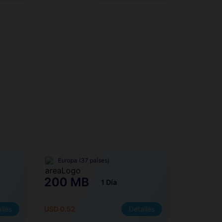
Europa (37 países)
200 MB
1 Día
lles
USD 0.52
Detalles