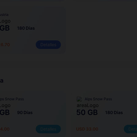
ustria
 GB
180 Días
26.70
Detalles
ia
lps Snow Pass
Alps Snow Pass
 GB
50 GB
90 Días
180 Días
4.00
Detalles
USD 33.00
Deta