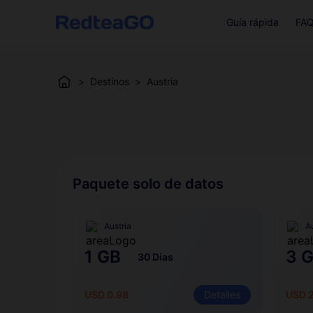
Guía rápida
FA
>
Destinos
>
Austria
Paquete solo de datos
Austria
A
1 GB
3 
30 Días
USD 0.98
Detalles
USD 