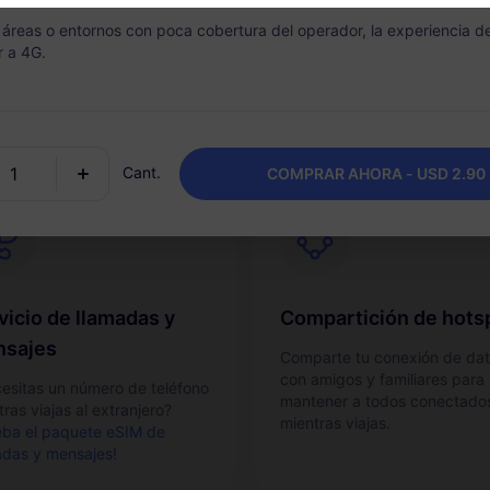
va tu eSIM de manera rápida
Recarga fácilmente tu plan d
s áreas o entornos con poca cobertura del operador, la experiencia 
cilla desde tu teléfono.
datos según sea necesario y
r a 4G.
mantén un paquete por desti
Cant.
COMPRAR AHORA - USD 2.90
vicio de llamadas y
Compartición de hots
sajes
Comparte tu conexión de da
con amigos y familiares para
esitas un número de teléfono
mantener a todos conectado
ras viajas al extranjero?
mientras viajas.
eba el paquete eSIM de
adas y mensajes!