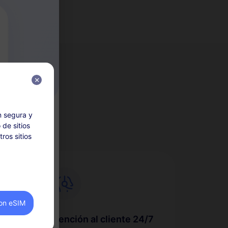
eSIM?
n segura y
 de sitios
ros sitios
eriores a la
legibles
on eSIM
cio se
Atención al cliente 24/7