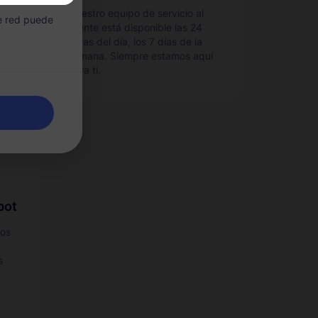
e
Nuestro equipo de servicio al
de red puede
cliente está disponible las 24
no.
horas del día, los 7 días de la
semana. Siempre estamos aquí
para ti.
pot
tos
s