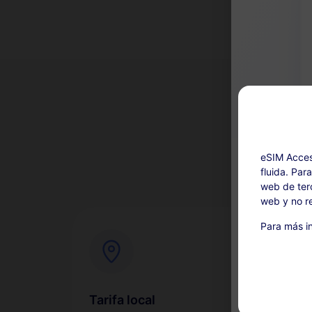
¿Por
eSIM Acces
fluida. Par
web de terc
web y no re
Ricarica disp
Para más in
Este servi
compra. L
para un r
Durante el
Tarifa local
Con
suspende