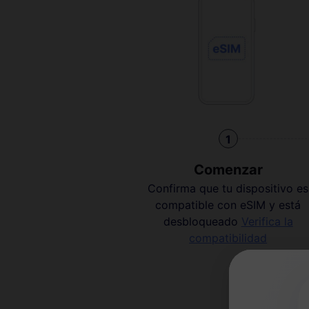
1
Comenzar
Confirma que tu dispositivo es
compatible con eSIM y está
desbloqueado
Verifica la
compatibilidad