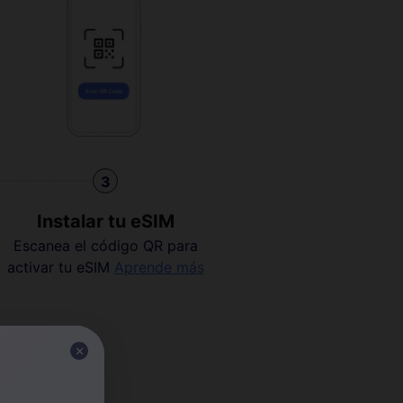
3
Instalar tu eSIM
Escanea el código QR para
activar tu eSIM
Aprende más