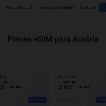
Q
Por qué RedteaGO
Acerca de RedteaGO
Asociación
Planes eSIM para Austria
ustria
Austria
GB
5 GB
30 Días
30 Días
2.90
Detalles
USD 4.90
Deta