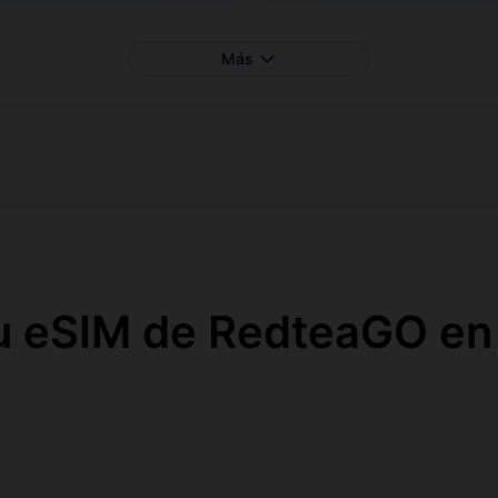
Más
u eSIM de RedteaGO en