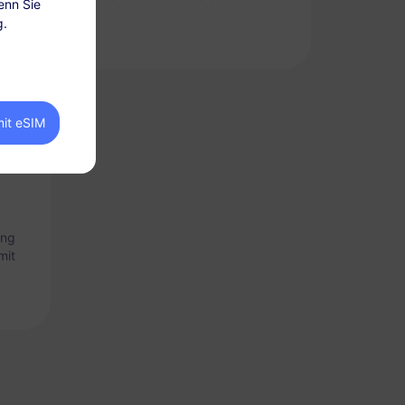
enn Sie
g.
mit eSIM
ung
mit