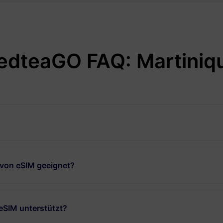
edteaGO FAQ: Martiniq
 von eSIM geeignet?
eSIM unterstützt?