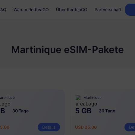
FAQ
Warum RedteaGO
Über RedteaGO
Partnerschaft
Martinique eSIM-Pakete
artinique
Martinique
GB
5 GB
30 Tage
30 Tage
5.00
Details
USD 25.00
Det