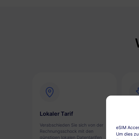
Lokaler Tarif
Sof
Verabschieden Sie sich von der
Akti
eSIM Access
Rechnungsschock mit den
reib
Um dies zu 
günstigen lokalen Datentarifen
Ihre