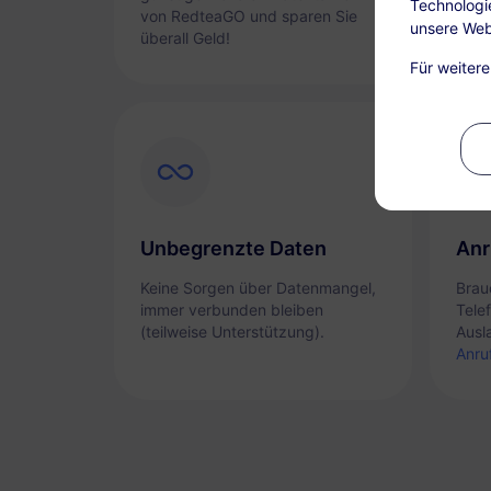
Technologi
von RedteaGO und sparen Sie
unsere Web
überall Geld!
Für weiter
Unbegrenzte Daten
Anr
Keine Sorgen über Datenmangel,
Brau
immer verbunden bleiben
Tele
(teilweise Unterstützung).
Ausl
Anru