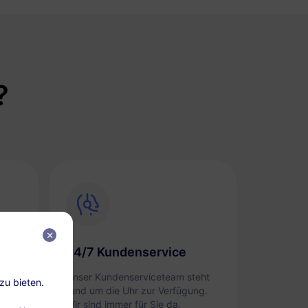
?
24/7 Kundenservice
i
Unser Kundenserviceteam steht
zu bieten.
ten
rund um die Uhr zur Verfügung.
Wir sind immer für Sie da.