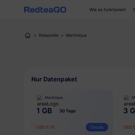
Wie es funktioniert
>
Reiseziele
>
Martinique
Nur Datenpaket
Martinique
M
1 GB
3 
30 Tage
USD 5.10
Details
USD 1