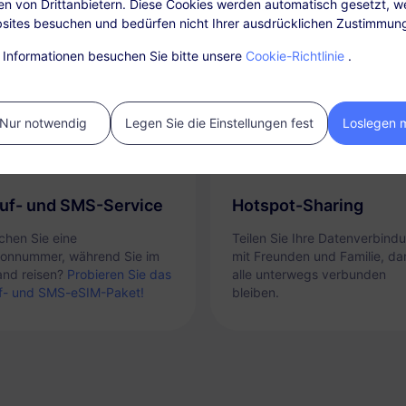
en von Drittanbietern. Diese Cookies werden automatisch gesetzt, w
sites besuchen und bedürfen nicht Ihrer ausdrücklichen Zustimmun
e Informationen besuchen Sie bitte unsere
Cookie-Richtlinie
.
Nur notwendig
Legen Sie die Einstellungen fest
Loslegen 
uf- und SMS-Service
Hotspot-Sharing
chen Sie eine
Teilen Sie Ihre Datenverbind
fonnummer, während Sie im
mit Freunden und Familie, da
and reisen?
Probieren Sie das
alle unterwegs verbunden
f- und SMS-eSIM-Paket!
bleiben.