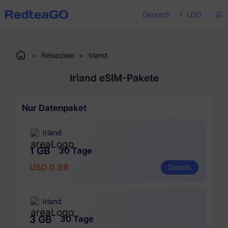
Deutsch
USD
>
Reiseziele
>
Irland
Irland eSIM-Pakete
Nur Datenpaket
Irland
1 GB
30 Tage
USD 0.98
Details
Irland
3 GB
30 Tage