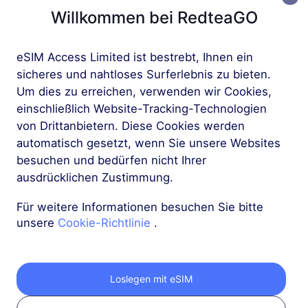
Willkommen bei RedteaGO
Mehr
eSIM Access Limited ist bestrebt, Ihnen ein
sicheres und nahtloses Surferlebnis zu bieten.
Um dies zu erreichen, verwenden wir Cookies,
einschließlich Website-Tracking-Technologien
von Drittanbietern. Diese Cookies werden
Holen Sie sich Ihre
automatisch gesetzt, wenn Sie unsere Websites
besuchen und bedürfen nicht Ihrer
RedteaGO eSIM in 3
ausdrücklichen Zustimmung.
Schritten
Für weitere Informationen besuchen Sie bitte
unsere
Cookie-Richtlinie
.
Loslegen mit eSIM