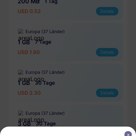
200 MB
1 Tag
USD 0.52
Details
Europa (37 Länder)
1 GB
7 Tage
USD 1.90
Details
Europa (37 Länder)
1 GB
30 Tage
USD 2.30
Details
Europa (37 Länder)
3 GB
30 Tage
USD 4.10
Details