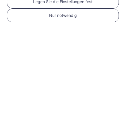
Legen Sie die Einstellungen fest
Nur notwendig
1
Erste Schritte
Bestätigen Sie, dass
Ihr Gerät eSIM-
kompatibel und
entsperrt ist
Überprüfen Sie die
Kompatibilität