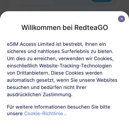
Europa (37 Länder)
Willkommen bei RedteaGO
1 GB
30 Tage
USD 2.30
Details
eSIM Access Limited ist bestrebt, Ihnen ein
sicheres und nahtloses Surferlebnis zu bieten.
Europa (37 Länder)
Um dies zu erreichen, verwenden wir Cookies,
3 GB
einschließlich Website-Tracking-Technologien
30 Tage
von Drittanbietern. Diese Cookies werden
USD 4.10
Details
automatisch gesetzt, wenn Sie unsere Websites
besuchen und bedürfen nicht Ihrer
Mehr
ausdrücklichen Zustimmung.
Für weitere Informationen besuchen Sie bitte
unsere
Cookie-Richtlinie
.