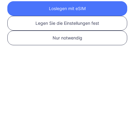
Holen Sie sich Ihre
Loslegen mit eSIM
RedteaGO eSIM in 3
Legen Sie die Einstellungen fest
Schritten
Nur notwendig
1