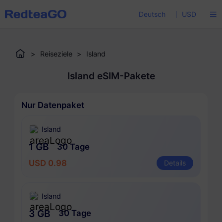
Deutsch
USD
>
Reiseziele
>
Island
Island eSIM-Pakete
Nur Datenpaket
Island
1 GB
30 Tage
USD 0.98
Details
Island
3 GB
30 Tage