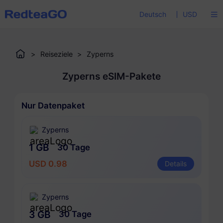
Deutsch
USD
>
Reiseziele
>
Zyperns
Zyperns eSIM-Pakete
Nur Datenpaket
Zyperns
1 GB
30 Tage
USD 0.98
Details
Zyperns
3 GB
30 Tage