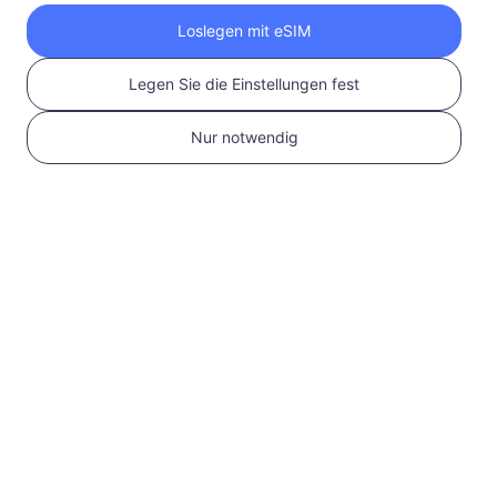
Holen Sie sich Ihre
Loslegen mit eSIM
RedteaGO eSIM in 3
Legen Sie die Einstellungen fest
Schritten
Nur notwendig
1