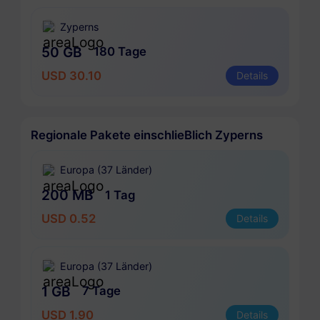
Zyperns
50 GB
180 Tage
USD 30.10
Details
Regionale Pakete einschlieBlich Zyperns
Europa (37 Länder)
200 MB
1 Tag
USD 0.52
Details
Europa (37 Länder)
1 GB
7 Tage
USD 1.90
Details