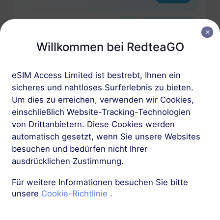
Europa (37 Länder)
Willkommen bei RedteaGO
1 GB
30 Tage
USD 2.30
Details
eSIM Access Limited ist bestrebt, Ihnen ein
sicheres und nahtloses Surferlebnis zu bieten.
Europa (37 Länder)
Um dies zu erreichen, verwenden wir Cookies,
3 GB
einschließlich Website-Tracking-Technologien
30 Tage
von Drittanbietern. Diese Cookies werden
USD 4.10
Details
automatisch gesetzt, wenn Sie unsere Websites
besuchen und bedürfen nicht Ihrer
Mehr
ausdrücklichen Zustimmung.
Für weitere Informationen besuchen Sie bitte
unsere
Cookie-Richtlinie
.