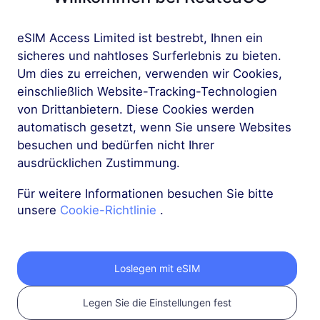
RedteaGO eSIM in 3
Schritten
eSIM Access Limited ist bestrebt, Ihnen ein
sicheres und nahtloses Surferlebnis zu bieten.
Um dies zu erreichen, verwenden wir Cookies,
einschließlich Website-Tracking-Technologien
von Drittanbietern. Diese Cookies werden
automatisch gesetzt, wenn Sie unsere Websites
besuchen und bedürfen nicht Ihrer
ausdrücklichen Zustimmung.
Für weitere Informationen besuchen Sie bitte
unsere
Cookie-Richtlinie
.
1
Erste Schritte
Loslegen mit eSIM
Bestätigen Sie, dass
Legen Sie die Einstellungen fest
Ihr Gerät eSIM-