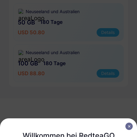
Neuseeland und Australien
50 GB
180 Tage
USD 50.80
Details
Neuseeland und Australien
100 GB
180 Tage
USD 88.80
Details
Holen Sie sich Ihre
Willkommen bei RedteaGO