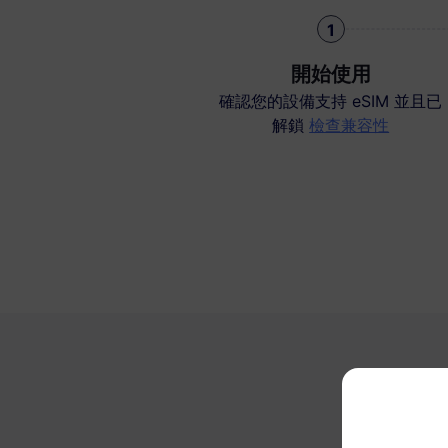
1
開始使用
確認您的設備支持 eSIM 並且已
解鎖
檢查兼容性
為