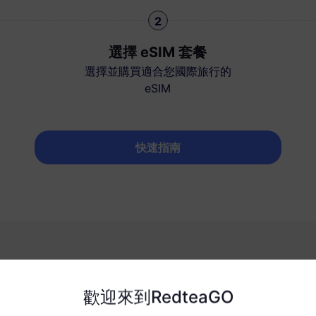
2
選擇 eSIM 套餐
選擇並購買適合您國際旅行的
eSIM
快速指南
什麼選擇 RedteaGO eSI
歡迎來到RedteaGO