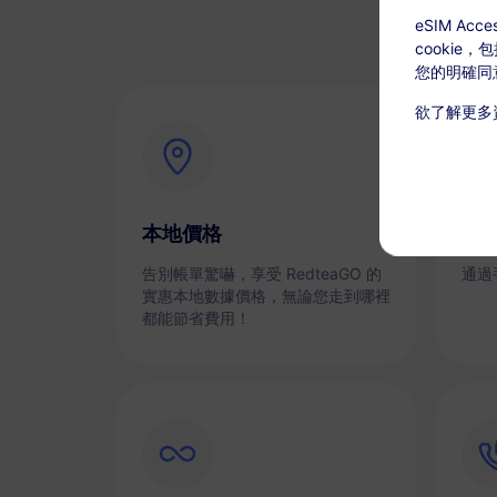
eSIM A
cookie
您的明確同
欲了解更多
本地價格
即
告別帳單驚嚇，享受 RedteaGO 的
通過
實惠本地數據價格，無論您走到哪裡
都能節省費用！