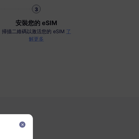
3
安裝您的 eSIM
掃描二維碼以激活您的 eSIM
了
解更多
M？