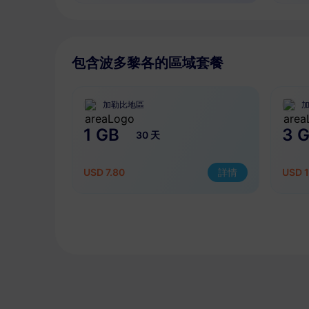
包含波多黎各的區域套餐
加勒比地區
1 GB
3 
30 天
USD 7.80
詳情
USD 1