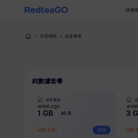
快速
>
全部地區
>
波多黎各
純數據套餐
波多黎各
1 GB
3 
30 天
USD 3.90
詳情
USD 