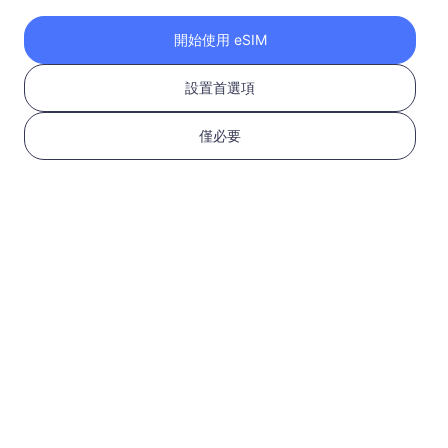
開始使用 eSIM
設置首選項
僅必要
2
選擇 eSIM 套餐
選擇並購買適合您國際
旅行的 eSIM