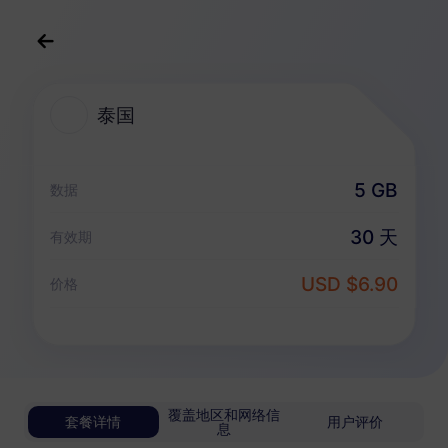
中文(简体)
USD
>
全部地区
>
泰国
泰国
泰国 eSIM 套餐
5 GB
数据
无限套餐
30 天
有效期
享受无限流量，按日灵活付费
USD $6.90
泰国
价格
基础版
无限流量
适合轻度数据用户
USD 0.70 / 天
详情
覆盖地区和网络信
套餐详情
用户评价
息