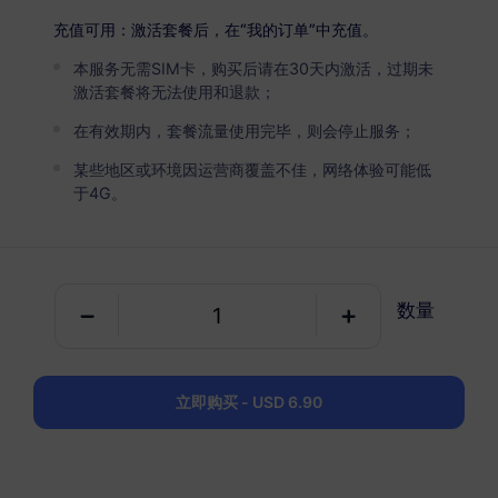
泰国
高级版
充值可用：激活套餐后，在“我的订单”中充值。
无限流量
本服务无需SIM卡，购买后请在30天内激活，过期未
适合重度数据用户
激活套餐将无法使用和退款；
USD 4.90 / 天
详情
在有效期内，套餐流量使用完毕，则会停止服务；
某些地区或环境因运营商覆盖不佳，网络体验可能低
于4G。
仅数据套餐
泰国
1 GB
30 天
数量
USD 2.50
详情
立即购买 - USD 6.90
泰国
3 GB
30 天
USD 4.90
详情