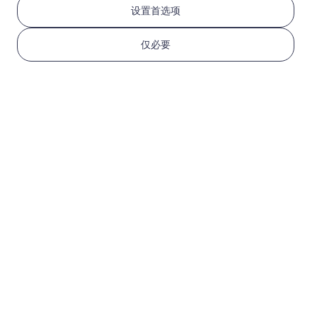
设置首选项
中东（10+国家）
仅必要
3 GB
30 天
USD 10.00
详情
中东（10+国家）
5 GB
30 天
USD 16.00
详情
全球（130+地区）
1 GB
1 天
USD 2.90
详情
更多