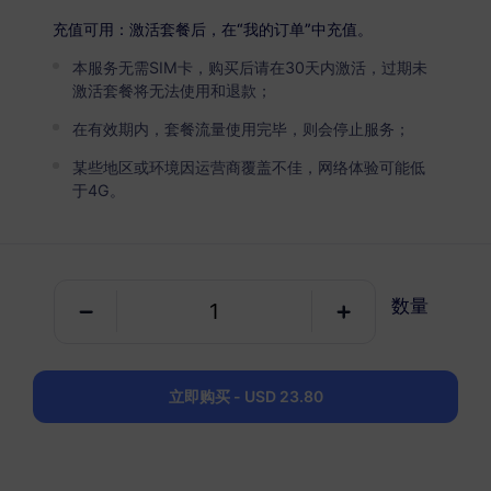
沙特阿拉伯
高级版
充值可用：激活套餐后，在“我的订单”中充值。
无限流量
本服务无需SIM卡，购买后请在30天内激活，过期未
适合重度数据用户
激活套餐将无法使用和退款；
USD 10.00 / 天
详情
在有效期内，套餐流量使用完毕，则会停止服务；
某些地区或环境因运营商覆盖不佳，网络体验可能低
于4G。
仅数据套餐
沙特阿拉伯
1 GB
30 天
数量
USD 2.50
详情
立即购买 - USD 23.80
沙特阿拉伯
1 GB
30 天
USD 3.00
详情