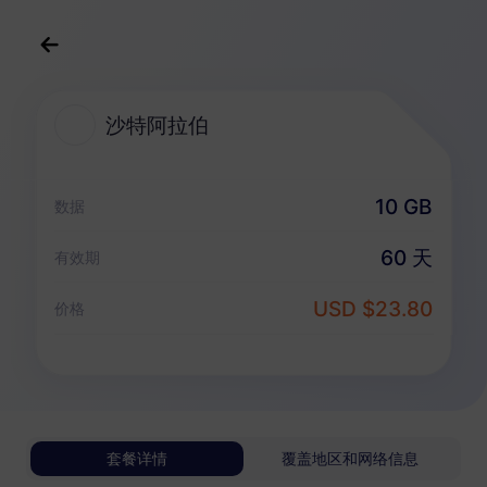
中文(简体)
USD
>
全部地区
>
沙特阿拉伯
沙特阿拉伯
沙特阿拉伯 eSIM 套餐
10 GB
数据
无限套餐
60 天
有效期
享受无限流量，按日灵活付费
USD $23.80
沙特阿拉伯
价格
基础版
无限流量
适合轻度数据用户
USD 1.00 / 天
详情
套餐详情
覆盖地区和网络信息