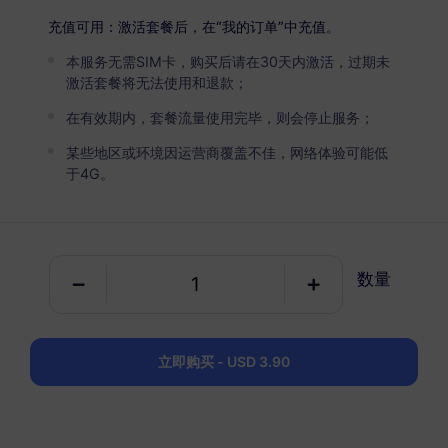
USD 8.00
详情
充值可用：激活套餐后，在“我的订单”中充值。
本服务无需SIM卡，购买后请在30天内激活，过期未
波多黎各
激活套餐将无法使用和退款；
5 GB
30 天
在有效期内，套餐流量使用完毕，则会停止服务；
USD 14.90
详情
某些地区或环境因运营商覆盖不佳，网络体验可能低
于4G。
波多黎各
10 GB
60 天
数量
USD 23.50
详情
立即购买 - USD 3.90
包含波多黎各的区域套餐
加勒比地区