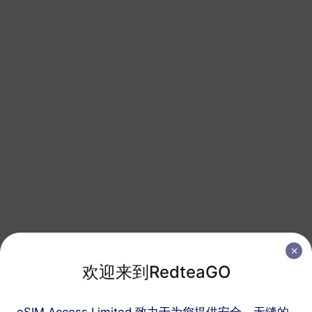
1 GB
30 天
USD 7.80
详情
加勒比地区
3 GB
30 天
USD 17.00
详情
加勒比地区
5 GB
30 天
USD 28.00
详情
加勒比地区
欢迎来到RedteaGO
10 GB
60 天
USD 48.00
详情
eSIM Access Limited 致力于为您提供安全、无缝的