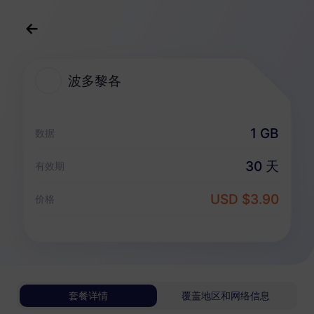
中文(简体)
USD
>
全部地区
>
波多黎各
波多黎各
波多黎各 eSIM 套餐
1 GB
数据
仅数据套餐
30 天
有效期
波多黎各
USD $3.90
价格
1 GB
30 天
USD 3.90
详情
波多黎各
套餐详情
覆盖地区和网络信息
3 GB
30 天