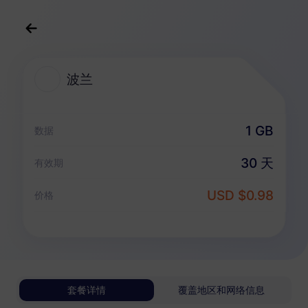
中文(简体)
USD
>
全部地区
>
波兰
波兰
波兰 eSIM 套餐
1 GB
数据
仅数据套餐
30 天
有效期
波兰
USD $0.98
价格
1 GB
30 天
USD 0.98
详情
波兰
套餐详情
覆盖地区和网络信息
3 GB
30 天