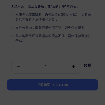
USD 2.80
详情
充值可用：激活套餐后，在“我的订单”中充值。
本服务无需SIM卡，购买后请在30天内激活，过期未
波兰
激活套餐将无法使用和退款；
5 GB
30 天
在有效期内，套餐流量使用完毕，则会停止服务；
USD 4.40
详情
某些地区或环境因运营商覆盖不佳，网络体验可能低
于4G。
波兰
10 GB
60 天
数量
USD 6.80
详情
波兰
立即购买 - USD 0.98
20 GB
90 天
USD 11.80
详情